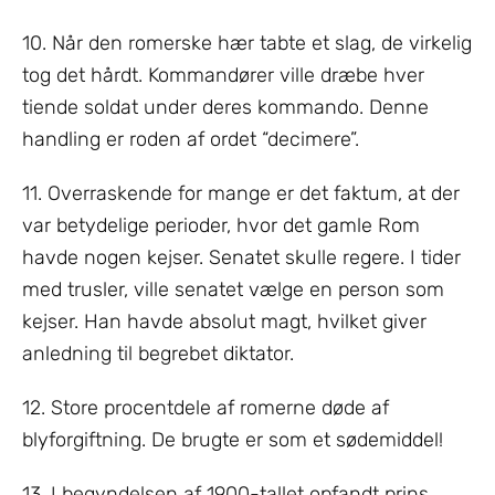
10. Når den romerske hær tabte et slag, de virkelig
tog det hårdt. Kommandører ville dræbe hver
tiende soldat under deres kommando. Denne
handling er roden af ordet “decimere”.
11. Overraskende for mange er det faktum, at der
var betydelige perioder, hvor det gamle Rom
havde nogen kejser. Senatet skulle regere. I tider
med trusler, ville senatet vælge en person som
kejser. Han havde absolut magt, hvilket giver
anledning til begrebet diktator.
12. Store procentdele af romerne døde af
blyforgiftning. De brugte er som et sødemiddel!
13. I begyndelsen af 1900-tallet opfandt prins