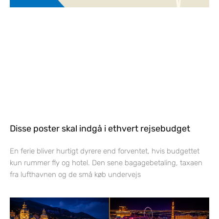
Disse poster skal indgå i ethvert rejsebudget
En ferie bliver hurtigt dyrere end forventet, hvis budgettet
kun rummer fly og hotel. Den sene bagagebetaling, taxaen
fra lufthavnen og de små køb undervejs