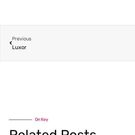
Previous
Luxor
On Key
Related Posts