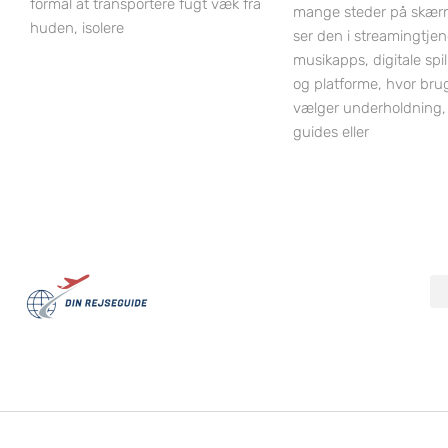
formål at transportere fugt væk fra
mange steder på skær
huden, isolere
ser den i streamingtjen
musikapps, digitale spi
og platforme, hvor bru
vælger underholdning,
guides eller