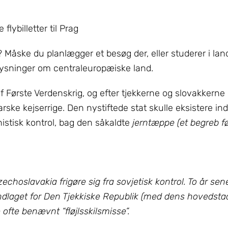
ge flybilletter til Prag
åske du planlægger et besøg der, eller studerer i lande
lysninger om centraleuropæiske land.
 ​​Første Verdenskrig, og efter tjekkerne og slovakkerne
e kejserrige. Den nystiftede stat skulle eksistere indti
istisk kontrol, bag den såkaldte
jerntæppe (et begreb fø
choslavakia frigøre sig fra sovjetisk kontrol. To år sen
rundlaget for Den Tjekkiske Republik (med dens hovedsta
 ofte benævnt “fløjlsskilsmisse”.