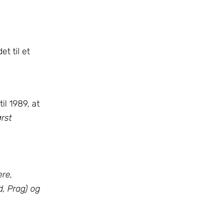
t til et
l 1989, at
rst
ere,
d, Prag) og