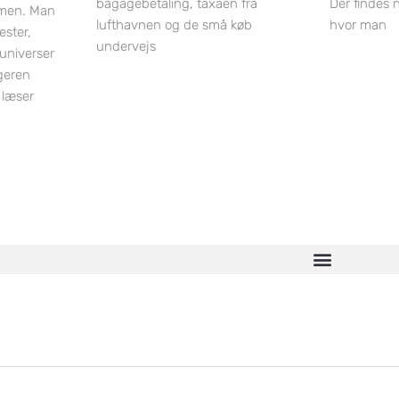
bagagebetaling, taxaen fra
Der findes 
men. Man
lufthavnen og de små køb
hvor man
ester,
undervejs
luniverser
geren
 læser