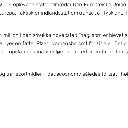
g 2004 oplevede staten tiltræder Den Europæiske Union 
 Europa. Faktisk er indlandsstat omkranset af Tyskland, 
 en million i den smukke hovedstad Prag, som er blevet 
 byer omfatter Plzen, verdensberømt for sine øl. Det er 
meget populær destination: førende mærker omfatter folk
g transportmidler – det ecoonomy således fortsat i høj