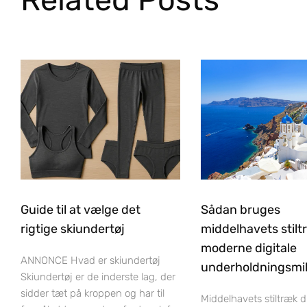
Guide til at vælge det
Sådan bruges
rigtige skiundertøj
middelhavets stilt
moderne digitale
ANNONCE Hvad er skiundertøj
underholdningsmil
Skiundertøj er de inderste lag, der
sidder tæt på kroppen og har til
Middelhavets stiltræk 