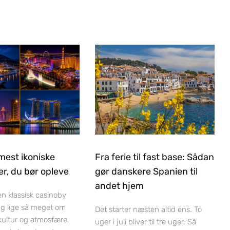
mest ikoniske
Fra ferie til fast base: Sådan
r, du bør opleve
gør danskere Spanien til
andet hjem
 en klassisk casinoby
ag lige så meget om
Det starter næsten altid ens. To
 kultur og atmosfære.
uger i juli bliver til tre uger. Så