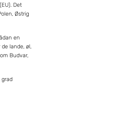
(EU). Det
Polen, Østrig
sådan en
de lande, øl,
 som Budvar,
 grad