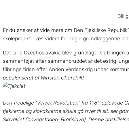
Billi
Er du ønsker at vide mere om Den Tjekkiske Republik? M
skoleprojekt. Læs videre for nogle grundlæggende op
Det land Czechoslavakia blev grundlagt i slutningen af
sammenføjet efter sammenbruddet af det østrig-ungarsk
tilbringe tiden efter Anden Verdenskrig under kommun
populariseret af Winston Churchill).
Den fredelige “Velvet Revolution” fra 1989 oplevede Cze
tjekkerne og slovakkerne skulle gå hver til sit, ser g
Slovakiet (hovedstaden: Bratislava). Denne adskillelse