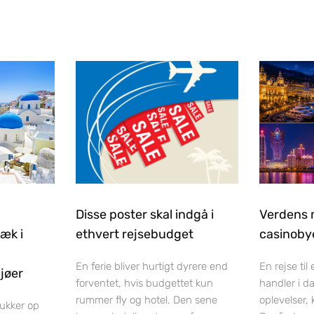
Disse poster skal indgå i
Verdens 
ræk i
ethvert rejsebudget
casinobye
En ferie bliver hurtigt dyrere end
En rejse til
jøer
forventet, hvis budgettet kun
handler i d
rummer fly og hotel. Den sene
oplevelser,
dukker op