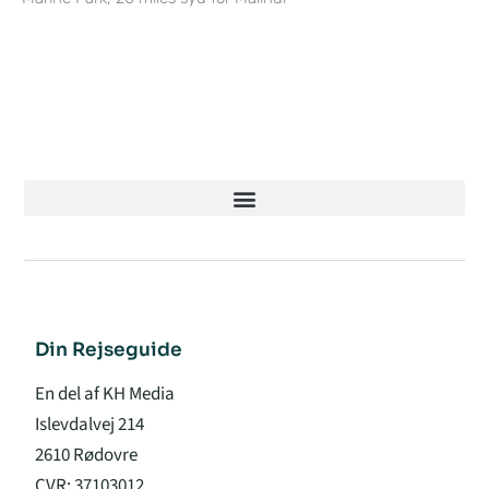
Din Rejseguide
En del af KH Media
Islevdalvej 214
2610 Rødovre
CVR: 37103012