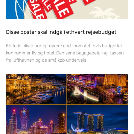
Disse poster skal indgå i ethvert rejsebudget
En ferie bliver hurtigt dyrere end forventet, hvis budgettet
kun rummer fly og hotel. Den sene bagagebetaling, taxaen
fra lufthavnen og de små køb undervejs