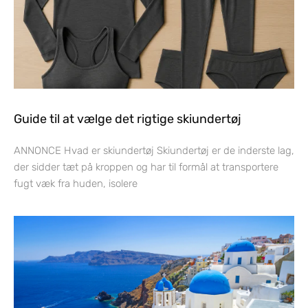
Guide til at vælge det rigtige skiundertøj
ANNONCE Hvad er skiundertøj Skiundertøj er de inderste lag,
der sidder tæt på kroppen og har til formål at transportere
fugt væk fra huden, isolere