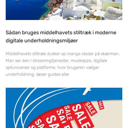
Sådan bruges middelhavets stiltræk i moderne
digitale underholdningsmiljøer
Middelhavets stiltræk dukker op mange steder på skærmen.
Man ser den i streamingtjenester, musikapps, digitale
spiluniverser og platforme, hvor brugeren vælger
underholdning, læser guides eller