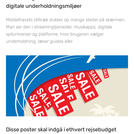
digitale underholdningsmiljøer
Middelhavets stiltræk dukker op mange steder på skærmen.
Man ser den i streamingtjenester, musikapps, digitale
spiluniverser og platforme, hvor brugeren vælger
underholdning, læser guides eller
Disse poster skal indgå i ethvert rejsebudget