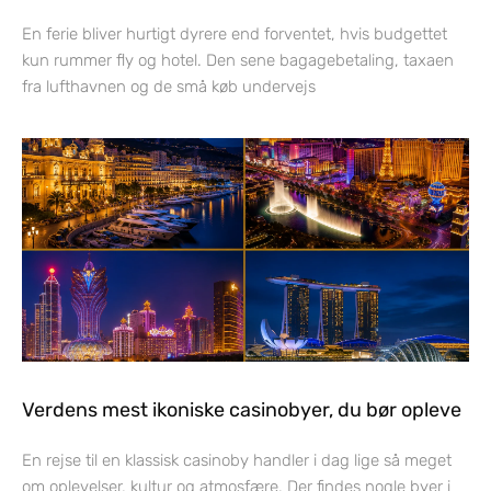
En ferie bliver hurtigt dyrere end forventet, hvis budgettet
kun rummer fly og hotel. Den sene bagagebetaling, taxaen
fra lufthavnen og de små køb undervejs
Verdens mest ikoniske casinobyer, du bør opleve
En rejse til en klassisk casinoby handler i dag lige så meget
om oplevelser, kultur og atmosfære. Der findes nogle byer i