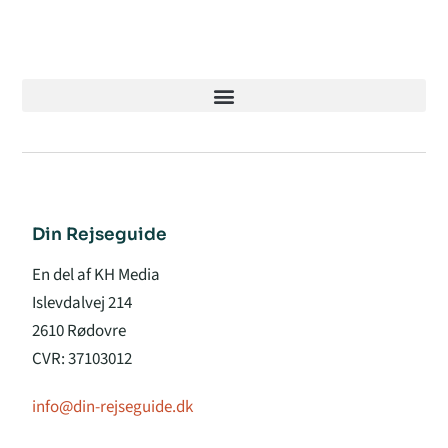
Din Rejseguide
En del af KH Media
Islevdalvej 214
2610 Rødovre
CVR: 37103012
info@din-rejseguide.dk