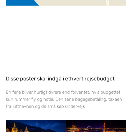
Disse poster skal indgå i ethvert rejsebudget
En ferie bliver hurtigt dyrere end forventet, hvis budgettet
kun rummer fly og hotel. Den sene bagagebetaling, taxaen
fra lufthavnen og de små køb undervejs