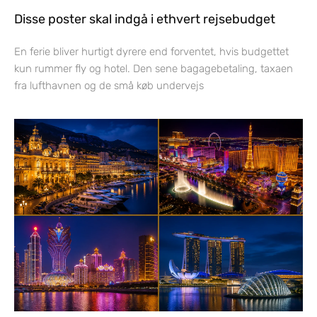
Disse poster skal indgå i ethvert rejsebudget
En ferie bliver hurtigt dyrere end forventet, hvis budgettet
kun rummer fly og hotel. Den sene bagagebetaling, taxaen
fra lufthavnen og de små køb undervejs