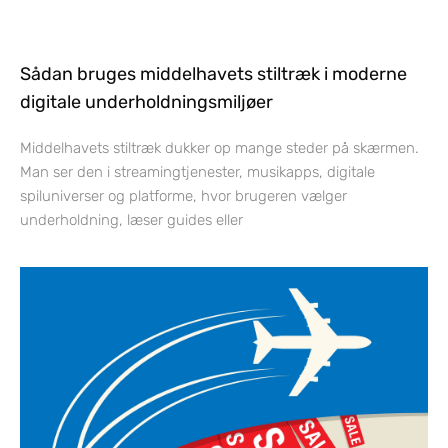
Sådan bruges middelhavets stiltræk i moderne
digitale underholdningsmiljøer
Middelhavets stiltræk dukker op mange steder på skærmen.
Man ser den i streamingtjenester, musikapps, digitale
spiluniverser og platforme, hvor brugeren vælger
underholdning, læser guides eller