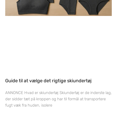
Guide til at vælge det rigtige skiundertøj
ANNONCE Hvad er skiundertøj Skiundertøj er de inderste lag,
der sidder tæt på kroppen og har til formål at transportere
fugt væk fra huden, isolere