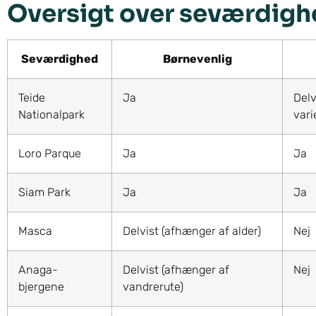
Oversigt over seværdighe
Seværdighed
Børnevenlig
Teide
Ja
Delv
Nationalpark
vari
Loro Parque
Ja
Ja
Siam Park
Ja
Ja
Masca
Delvist (afhænger af alder)
Nej
Anaga-
Delvist (afhænger af
Nej
bjergene
vandrerute)