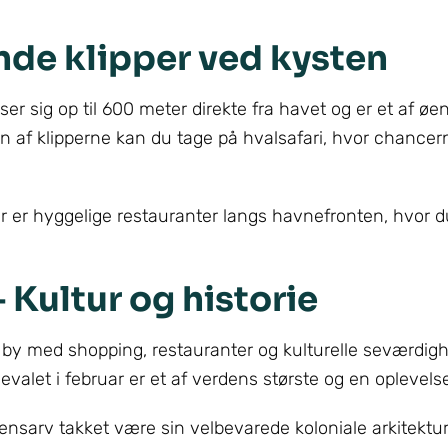
nde klipper ved kysten
ser sig op til 600 meter direkte fra havet og er et af ø
 af klipperne kan du tage på hvalsafari, hvor chancern
er er hyggelige restauranter langs havnefronten, hvor 
 Kultur og historie
g by med shopping, restauranter og kulturelle seværdi
let i februar er et af verdens største og en oplevelse 
nsarv takket være sin velbevarede koloniale arkitektur