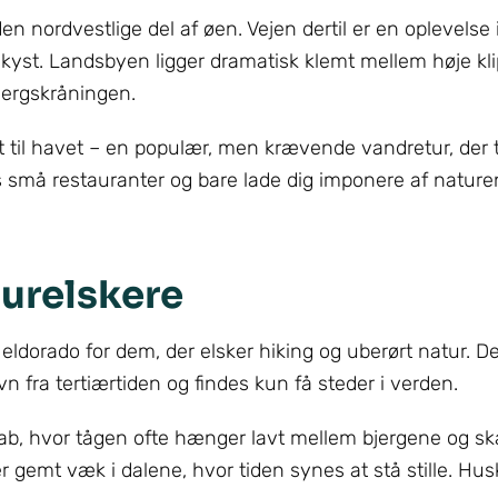
n nordvestlige del af øen. Vejen dertil er en oplevelse i
 kyst. Landsbyen ligger dramatisk klemt mellem høje kli
jergskråningen.
til havet – en populær, men krævende vandretur, der t
s små restauranter og bare lade dig imponere af nature
turelskere
 eldorado for dem, der elsker hiking og uberørt natur. D
 fra tertiærtiden og findes kun få steder i verden.
kab, hvor tågen ofte hænger lavt mellem bjergene og sk
mt væk i dalene, hvor tiden synes at stå stille. Husk a