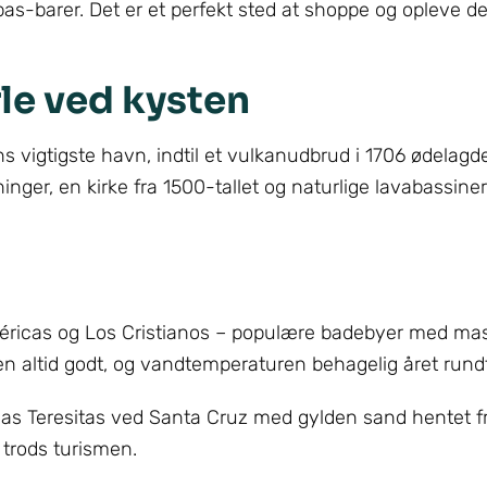
pas-barer. Det er et perfekt sted at shoppe og opleve d
rle ved kysten
 vigtigste havn, indtil et vulkanudbrud i 1706 ødelagd
ger, en kirke fra 1500-tallet og naturlige lavabassiner
éricas og Los Cristianos – populære badebyer med mas
sten altid godt, og vandtemperaturen behagelig året rund
 las Teresitas ved Santa Cruz med gylden sand hentet f
trods turismen.