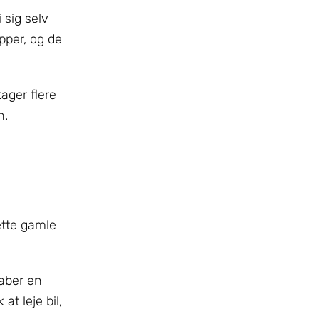
 sig selv
pper, og de
ager flere
n.
ette gamle
aber en
t leje bil,