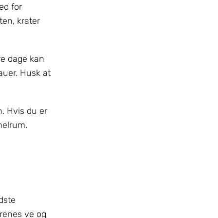
ed for
en, krater
re dage kan
auer. Husk at
. Hvis du er
mmelrum.
dste
yrenes ve og