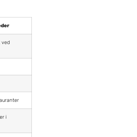
eder
t ved
tauranter
r i