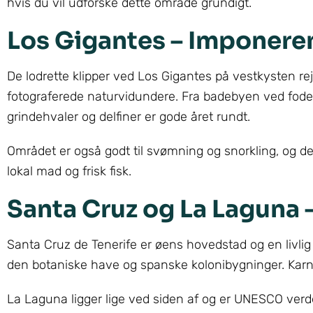
hvis du vil udforske dette område grundigt.
Los Gigantes – Imponere
De lodrette klipper ved Los Gigantes på vestkysten rej
fotograferede naturvidundere. Fra badebyen ved foden
grindehvaler og delfiner er gode året rundt.
Området er også godt til svømning og snorkling, og d
lokal mad og frisk fisk.
Santa Cruz og La Laguna –
Santa Cruz de Tenerife er øens hovedstad og en livli
den botaniske have og spanske kolonibygninger. Karneva
La Laguna ligger lige ved siden af og er UNESCO verde