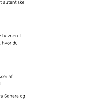
et autentiske
e havnen. I
, hvor du
ser af
t.
ra Sahara og