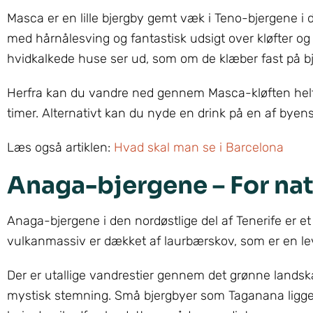
Masca er en lille bjergby gemt væk i Teno-bjergene i de
med hårnålesving og fantastisk udsigt over kløfter og
hvidkalkede huse ser ud, som om de klæber fast på b
Herfra kan du vandre ned gennem Masca-kløften helt 
timer. Alternativt kan du nyde en drink på en af byen
Læs også artiklen:
Hvad skal man se i Barcelona
Anaga-bjergene – For na
Anaga-bjergene i den nordøstlige del af Tenerife er et
vulkanmassiv er dækket af laurbærskov, som er en levn
Der er utallige vandrestier gennem det grønne lands
mystisk stemning. Små bjergbyer som Taganana ligger ge