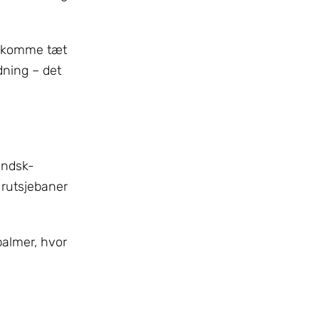
at komme tæt
dning – det
andsk-
 rutsjebaner
palmer, hvor