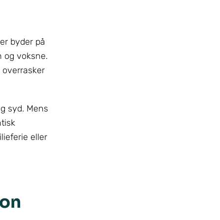
Øer byder på
rn og voksne.
 overrasker
og syd. Mens
tisk
eferie eller
ion