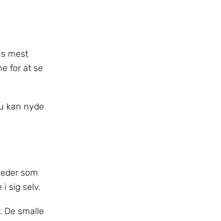
ens mest
e for at se
du kan nyde
gheder som
i sig selv.
. De smalle