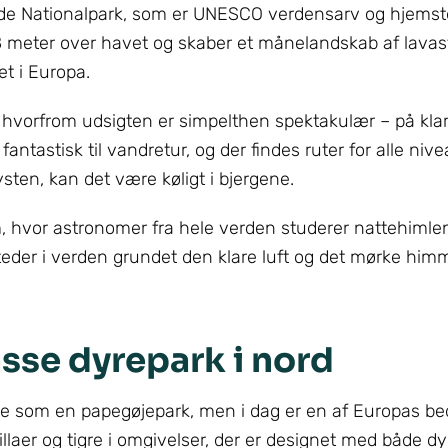
eide Nationalpark, som er UNESCO verdensarv og hjemst
18 meter over havet og skaber et månelandskab af lavast
et i Europa.
 hvorfrom udsigten er simpelthen spektakulær – på kla
tastisk til vandretur, og der findes ruter for alle nive
sten, kan det være køligt i bjergene.
, hvor astronomer fra hele verden studerer nattehimlen
e steder i verden grundet den klare luft og det mørke hi
sse dyrepark i nord
ede som en papegøjepark, men i dag er en af Europas be
rillaer og tigre i omgivelser, der er designet med både d