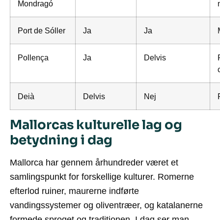
Mondragó
Port de Sóller
Ja
Ja
Pollença
Ja
Delvis
Deià
Delvis
Nej
Mallorcas kulturelle lag og
betydning i dag
Mallorca har gennem århundreder været et
samlingspunkt for forskellige kulturer. Romerne
efterlod ruiner, maurerne indførte
vandingssystemer og oliventræer, og katalanerne
formede sproget og traditionen. I dag ser man