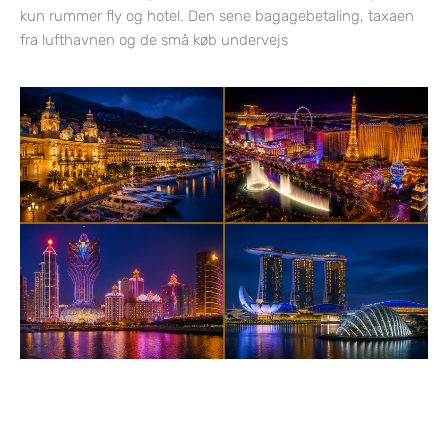
kun rummer fly og hotel. Den sene bagagebetaling, taxaen
fra lufthavnen og de små køb undervejs