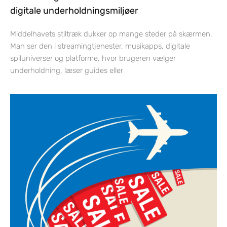
digitale underholdningsmiljøer
Middelhavets stiltræk dukker op mange steder på skærmen.
Man ser den i streamingtjenester, musikapps, digitale
spiluniverser og platforme, hvor brugeren vælger
underholdning, læser guides eller