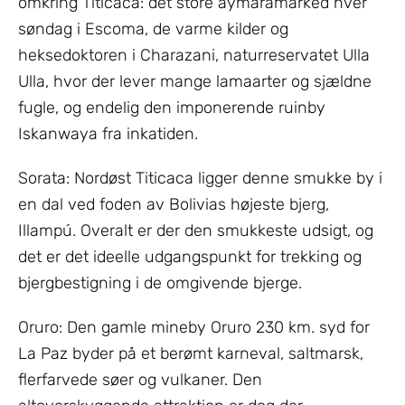
omkring Titicaca: det store aymaramarked hver
søndag i Escoma, de varme kilder og
heksedoktoren i Charazani, naturreservatet Ulla
Ulla, hvor der lever mange lamaarter og sjældne
fugle, og endelig den imponerende ruinby
Iskanwaya fra inkatiden.
Sorata: Nordøst Titicaca ligger denne smukke by i
en dal ved foden av Bolivias højeste bjerg,
Illampú. Overalt er der den smukkeste udsigt, og
det er det ideelle udgangspunkt for trekking og
bjergbestigning i de omgivende bjerge.
Oruro: Den gamle mineby Oruro 230 km. syd for
La Paz byder på et berømt karneval, saltmarsk,
flerfarvede søer og vulkaner. Den