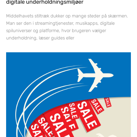
digitale underholdningsmiljøer
Middelhavets stiltræk dukker op mange steder på skærmen.
Man ser den i streamingtjenester, musikapps, digitale
spiluniverser og platforme, hvor brugeren vælger
underholdning, læser guides eller