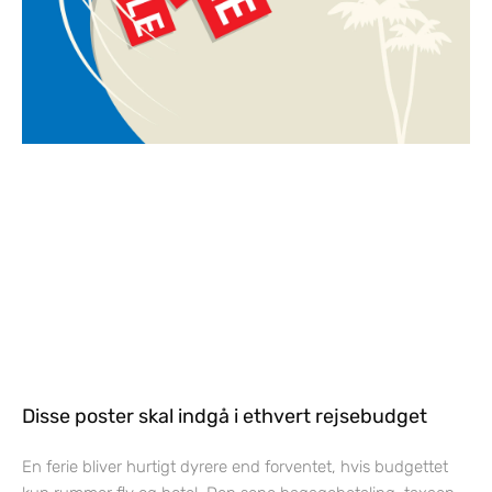
Disse poster skal indgå i ethvert rejsebudget
En ferie bliver hurtigt dyrere end forventet, hvis budgettet