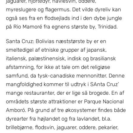
jaguarer, hjortedyr, navlesvin, oddere,
myreslugere og flagermus. Det vilde dyreliv kan
også ses fra en flodsejlads ind i den dybe jungle
på Rio Mamoré fra egnens største by, Trinidad.
Santa Cruz: Bolivias næststørste by er en
smeltedigel af etniske grupper af japansk,
italiensk, palæstinensisk, indisk og brasiliansk
afstamning, for ikke at tale om det religiøse
samfund, da tysk-canadiske mennonitter. Denne
mangfoldighed kommer til udtryk i SAnta Cruz’
mange restauranter, der er lige så brogede. En af
områdets største attraktioner er Parque Nacional
Amboró. På grund af tre økosystemer findes både
dyrearter fra højlandet og fra lavlandet, bl.a.
brillebjørne, flodsvin, jaguarer, oddere, pekarier,