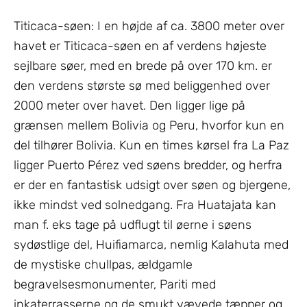
Titicaca-søen: I en højde af ca. 3800 meter over
havet er Titicaca-søen en af verdens højeste
sejlbare søer, med en brede på over 170 km. er
den verdens største sø med beliggenhed over
2000 meter over havet. Den ligger lige på
grænsen mellem Bolivia og Peru, hvorfor kun en
del tilhører Bolivia. Kun en times kørsel fra La Paz
ligger Puerto Pérez ved søens bredder, og herfra
er der en fantastisk udsigt over søen og bjergene,
ikke mindst ved solnedgang. Fra Huatajata kan
man f. eks tage på udflugt til øerne i søens
sydøstlige del, Huifiamarca, nemlig Kalahuta med
de mystiske chullpas, ældgamle
begravelsesmonumenter, Pariti med
inkaterrasserne og de smukt vævede tæpper og