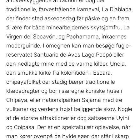
altoverskyggende attraktion er dog der
traditionelle, farvestrålende karneval, La Diablada,
der finder sted askeonsdag før påske og en frem
til ære for både minearbejdernes skytsjomfru, La
Virgen del Socavón, og Pachamama, inkaernes
moderguinde. I omegnen kan man besøge fugle-
reservatet Santuario de Aves Lago Poopó eller
den nedlagte mine med de varme kilder, Uncia,
den smukke kirke fra kolonitiden i Escara,
chipayafolket der stadig bærer traditionelle
klædedragter og bor i særegne koniske huse i
Chipaya, eller nationalparken Sajama med tre
vulkaner og verdens højst beliggende skov. Nogle
af de største attraktioner er dog saltsøerne Uyini
og Coipasa. Det er en spektakulær oplevelse, når
man kører ovenpå de hvide søer, der står i skarp