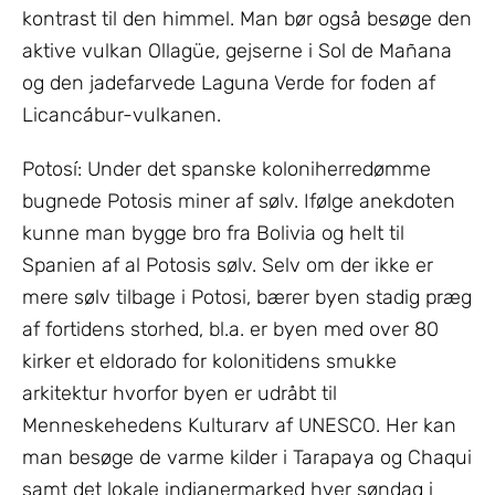
kontrast til den himmel. Man bør også besøge den
aktive vulkan Ollagüe, gejserne i Sol de Mañana
og den jadefarvede Laguna Verde for foden af
Licancábur-vulkanen.
Potosí: Under det spanske koloniherredømme
bugnede Potosis miner af sølv. Ifølge anekdoten
kunne man bygge bro fra Bolivia og helt til
Spanien af al Potosis sølv. Selv om der ikke er
mere sølv tilbage i Potosi, bærer byen stadig præg
af fortidens storhed, bl.a. er byen med over 80
kirker et eldorado for kolonitidens smukke
arkitektur hvorfor byen er udråbt til
Menneskehedens Kulturarv af UNESCO. Her kan
man besøge de varme kilder i Tarapaya og Chaqui
samt det lokale indianermarked hver søndag i