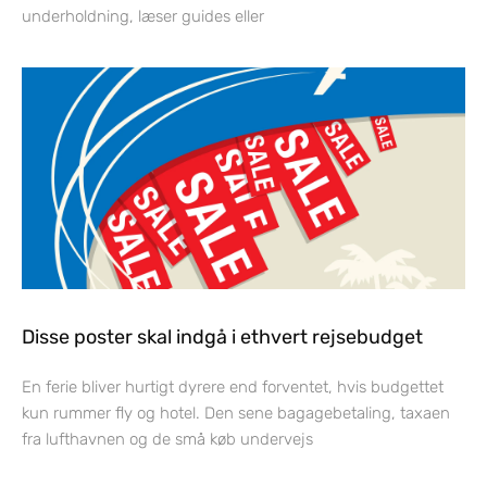
underholdning, læser guides eller
Disse poster skal indgå i ethvert rejsebudget
En ferie bliver hurtigt dyrere end forventet, hvis budgettet
kun rummer fly og hotel. Den sene bagagebetaling, taxaen
fra lufthavnen og de små køb undervejs