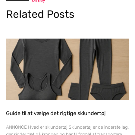
On Key
Related Posts
Guide til at vælge det rigtige skiundertøj
ANNONCE Hvad er skiundertøj Skiundertøj er de inderste lag,
der sidder tæt på kroppen og har til formål at transportere