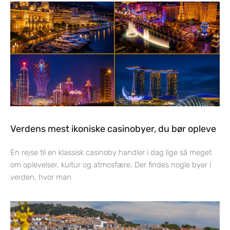
Verdens mest ikoniske casinobyer, du bør opleve
En rejse til en klassisk casinoby handler i dag lige så meget
om oplevelser, kultur og atmosfære. Der findes nogle byer i
verden, hvor man