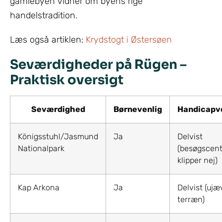
gamlebyen vidner om byens rige
handelstradition.
Læs også artiklen:
Krydstogt i Østersøen
Seværdigheder på Rügen –
Praktisk oversigt
Seværdighed
Børnevenlig
Handicapv
Königsstuhl/Jasmund
Ja
Delvist
Nationalpark
(besøgscente
klipper nej)
Kap Arkona
Ja
Delvist (ujæ
terræn)