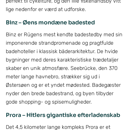
perfekt til cykelture, og den lille fiskerlandsby Vitt
lige nedenfor er værd at udforske.
Binz – Øens mondæne badested
Binz er Rügens mest kendte badestedby med sin
imponerende strandpromenade og pragtfulde
badehoteller i klassisk bäderarkitektur. De hvide
bygninger med deres karakteristiske trædetaljer
skaber en unik atmosfære. Seebrücke, den 370
meter lange havnebro, strækker sig ud i
Østersøen og er et yndet mødested. Badegæster
nyder den brede badestrand, og byen tilbyder
gode shopping- og spisemuligheder.
Prora – Hitlers gigantiske efterladenskab
Det 4,5 kilometer lange kompleks Prora er et