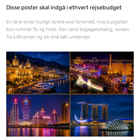
Disse poster skal indgå i ethvert rejsebudget
En ferie bliver hurtigt dyrere end forventet, hvis budgettet
kun rummer fly og hotel. Den sene bagagebetaling, taxaen
fra lufthavnen og de små køb undervejs