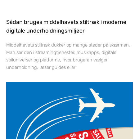
Sådan bruges middelhavets stiltræk i moderne
digitale underholdningsmiljøer
Middelhavets stiltræk dukker op mange steder på skærmen.
Man ser den i streamingtjenester, musikapps, digitale
spiluniverser og platforme, hvor brugeren vælger
underholdning, læser guides eller