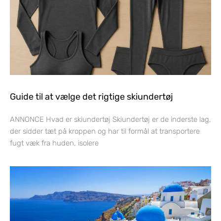
Guide til at vælge det rigtige skiundertøj
ANNONCE Hvad er skiundertøj Skiundertøj er de inderste lag,
der sidder tæt på kroppen og har til formål at transportere
fugt væk fra huden, isolere