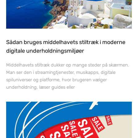
Sådan bruges middelhavets stiltræk i moderne
digitale underholdningsmiljøer
Middelhavets stiltræk dukker op mange steder på skærmen.
Man ser den i streamingtjenester, musikapps, digitale
spiluniverser og platforme, hvor brugeren vælger
underholdning, læser guides eller