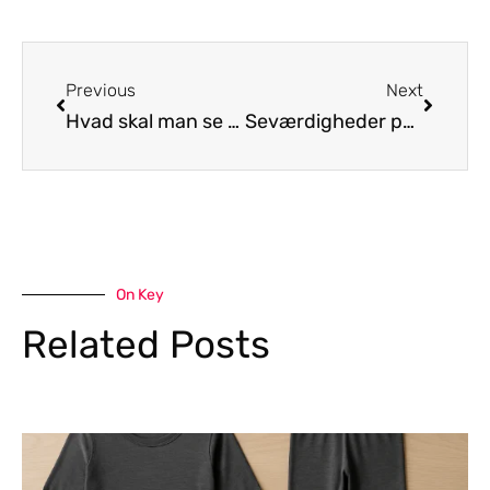
Previous
Next
Hvad skal man se på Madeira
Seværdigheder på Lolland-Falster – Knuthenborg, Marielyst og Middelaldercentret
On Key
Related Posts