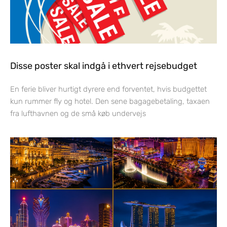
Disse poster skal indgå i ethvert rejsebudget
En ferie bliver hurtigt dyrere end forventet, hvis budgettet
kun rummer fly og hotel. Den sene bagagebetaling, taxaen
fra lufthavnen og de små køb undervejs