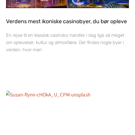
Verdens mest ikoniske casinobyer, du bør opleve
En rejse til en klassisk casinoby handler i dag lige så meget
om oplevelser, kultur og atmosfære. Der findes nogle byer i
verden, hvor man