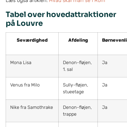
Læs også artiklen:
Hvad skal man se i Rom
Tabel over hovedattraktioner
på Louvre
Seværdighed
Afdeling
Børnevenl
Mona Lisa
Denon-fløjen,
Ja
1. sal
Venus fra Milo
Sully-fløjen,
Ja
stueetage
Nike fra Samothrake
Denon-fløjen,
Ja
trappe