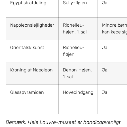
Egyptisk afdeling
Sully-fløjen
Ja
Napoleonslejligheder
Richelieu-
Mindre bør
fløjen, 1. sal
kan kede si
Orientalsk kunst
Richelieu-
Ja
fløjen
Kroning af Napoleon
Denon-fløjen,
Ja
1. sal
Glasspyramiden
Hovedindgang
Ja
Bemærk: Hele Louvre-museet er handicapvenligt