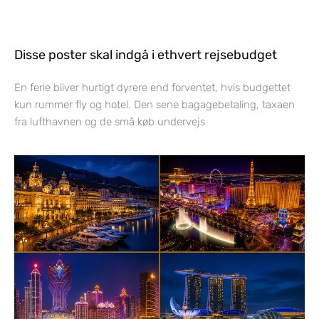
Disse poster skal indgå i ethvert rejsebudget
En ferie bliver hurtigt dyrere end forventet, hvis budgettet
kun rummer fly og hotel. Den sene bagagebetaling, taxaen
fra lufthavnen og de små køb undervejs