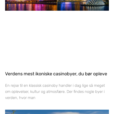
Verdens mest ikoniske casinobyer, du bør opleve
En rejse til en klassisk casinoby handler i dag lige så meget
om oplevelser, kultur og atmosfære. Der findes nogle byer i
verden, hvor man