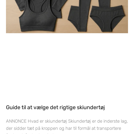
Guide til at vælge det rigtige skiundertøj
ANNONCE Hvad er skiundertøj Skiundertøj er de inderste lag,
der sidder tæt på kroppen og har til formål at transportere