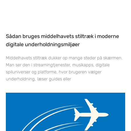
Sådan bruges middelhavets stiltræk i moderne
digitale underholdningsmiljøer
Middelhavets stiltræk dukker op mange steder på skærmen.
Man ser den i streamingtjenester, musikapps, digitale
spiluniverser og platforme, hvor brugeren vælger
underholdning, læser guides eller