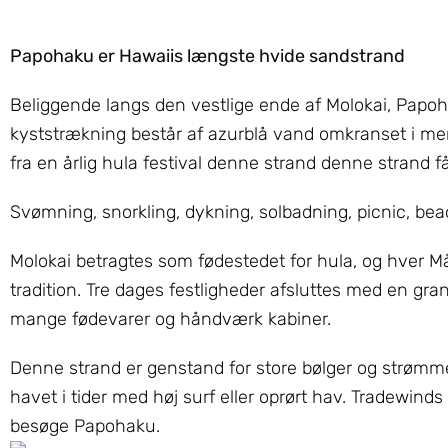
Papohaku er Hawaiis længste hvide sandstrand
Beliggende langs den vestlige ende af Molokai, Papo
kyststrækning består af azurblå vand omkranset i m
fra en årlig hula festival denne strand denne strand 
Svømning, snorkling, dykning, solbadning, picnic, b
Molokai betragtes som fødestedet for hula, og hver M
tradition. Tre dages festligheder afsluttes med en gra
mange fødevarer og håndværk kabiner.
Denne strand er genstand for store bølger og strømme,
havet i tider med høj surf eller oprørt hav. Tradewind
besøge Papohaku.