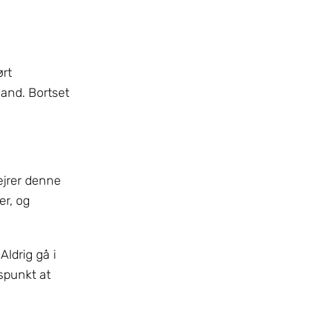
rt
and. Bortset
ejrer denne
er, og
ldrig gå i
dspunkt at