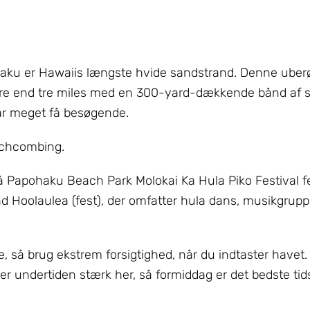
haku er Hawaiis længste hvide sandstrand. Denne uberø
ere end tre miles med en 300-yard-dækkende bånd af s
får meget få besøgende.
eachcombing.
å Papohaku Beach Park Molokai Ka Hula Piko Festival f
nd Hoolaulea (fest), der omfatter hula dans, musikgrupp
 så brug ekstrem forsigtighed, når du indtaster havet. A
s er undertiden stærk her, så formiddag er det bedste ti