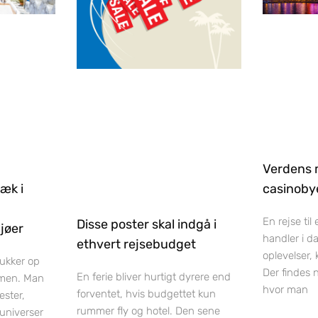
Verdens 
ræk i
casinobye
En rejse til
Disse poster skal indgå i
jøer
handler i d
ethvert rejsebudget
oplevelser,
dukker op
Der findes 
En ferie bliver hurtigt dyrere end
men. Man
hvor man
forventet, hvis budgettet kun
ester,
rummer fly og hotel. Den sene
luniverser