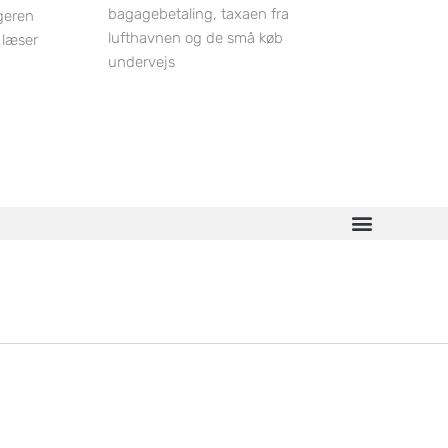
bagagebetaling, taxaen fra
geren
lufthavnen og de små køb
 læser
undervejs