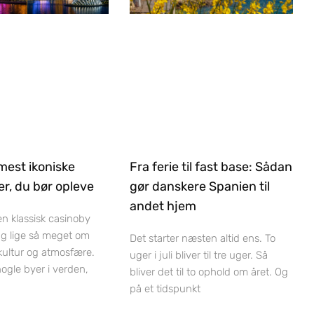
mest ikoniske
Fra ferie til fast base: Sådan
r, du bør opleve
gør danskere Spanien til
andet hjem
 en klassisk casinoby
ag lige så meget om
Det starter næsten altid ens. To
 kultur og atmosfære.
uger i juli bliver til tre uger. Så
nogle byer i verden,
bliver det til to ophold om året. Og
på et tidspunkt