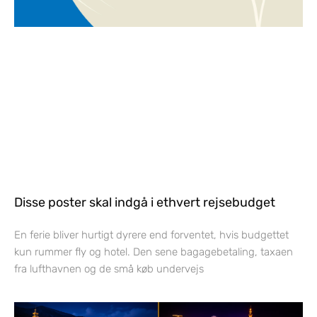
Disse poster skal indgå i ethvert rejsebudget
En ferie bliver hurtigt dyrere end forventet, hvis budgettet
kun rummer fly og hotel. Den sene bagagebetaling, taxaen
fra lufthavnen og de små køb undervejs