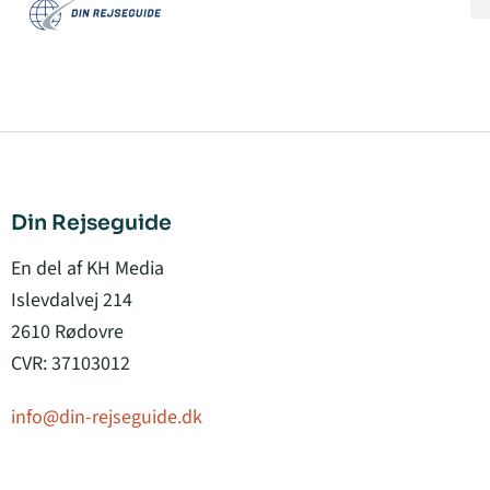
Din Rejseguide
En del af KH Media
Islevdalvej 214
2610 Rødovre
CVR: 37103012
info@din-rejseguide.dk