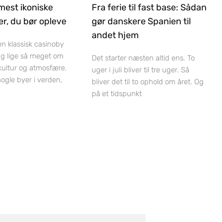
mest ikoniske
Fra ferie til fast base: Sådan
r, du bør opleve
gør danskere Spanien til
andet hjem
 en klassisk casinoby
ag lige så meget om
Det starter næsten altid ens. To
 kultur og atmosfære.
uger i juli bliver til tre uger. Så
nogle byer i verden,
bliver det til to ophold om året. Og
på et tidspunkt