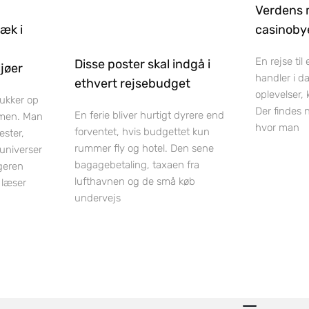
Verdens 
ræk i
casinobye
En rejse til
Disse poster skal indgå i
jøer
handler i d
ethvert rejsebudget
oplevelser,
dukker op
Der findes 
En ferie bliver hurtigt dyrere end
men. Man
hvor man
forventet, hvis budgettet kun
ester,
rummer fly og hotel. Den sene
luniverser
bagagebetaling, taxaen fra
geren
lufthavnen og de små køb
 læser
undervejs