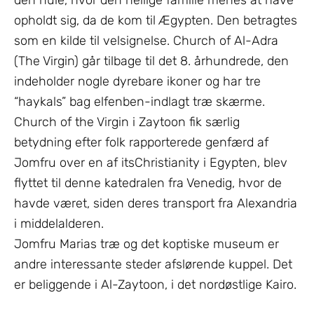
den hule, hvor den hellige familie menes at have
opholdt sig, da de kom til Ægypten. Den betragtes
som en kilde til velsignelse. Church of Al-Adra
(The Virgin) går tilbage til det 8. århundrede, den
indeholder nogle dyrebare ikoner og har tre
“haykals” bag elfenben-indlagt træ skærme.
Church of the Virgin i Zaytoon fik særlig
betydning efter folk rapporterede genfærd af
Jomfru over en af itsChristianity i Egypten, blev
flyttet til denne katedralen fra Venedig, hvor de
havde været, siden deres transport fra Alexandria
i middelalderen.
Jomfru Marias træ og det koptiske museum er
andre interessante steder afslørende kuppel. Det
er beliggende i Al-Zaytoon, i det nordøstlige Kairo.