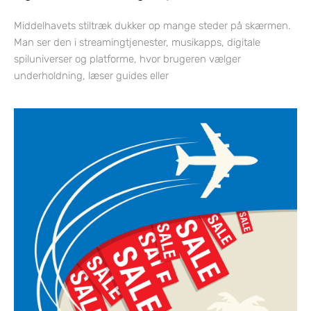
Middelhavets stiltræk dukker op mange steder på skærmen.
Man ser den i streamingtjenester, musikapps, digitale
spiluniverser og platforme, hvor brugeren vælger
underholdning, læser guides eller