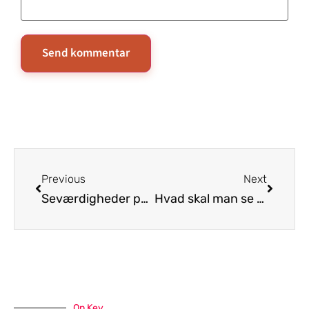
Previous
Next
Seværdigheder på Lolland-Falster – Knuthenborg, Marielyst og Middelaldercentret
Hvad skal man se på Lofoten
On Key