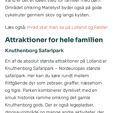
vand er det et ideelt sted for familier med børn.
Området omkring Marielyst byder også på gode
cykelruter gennem skov og langs kysten.
Læs også:
Hvad skal man se på Lolland og Falster
Attraktioner for hele familien
Knuthenborg Safaripark
En af de absolut største attraktioner på Lolland er
Knuthenborg Safaripark – Nordeuropas største
safaripark. Her kan du køre rundt mellem
frittgående dyr som zebraer, giraffer, næsehorn
og tigre. Parken kombinerer dyrelivet med en
smuk historisk ramme omkring det gamle
Knuthenborg gods. Der er også legepladser,
dinosaurområde og mange andre aktiviteter, der