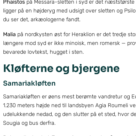
Phaistos
på Messara-sletten i syd er det næststørste
ligger på en højderyg med udsigt over sletten og Psilo
du ser det, arkæologerne fandt.
Malia
på nordkysten øst for Heraklion er det tredje stor
længere mod syd er ikke minoisk, men romersk — pro
bevarede lovtekst, hugget i sten.
Kløfterne og bjergene
Samariakløften
Samariakløften er øens mest berømte vandretur og Eu
1.230 meters højde ned til landsbyen Agia Roumeli ved
udelukkende nedad, og den slutter på et sted, hvor d
Sougia og bus derfra.