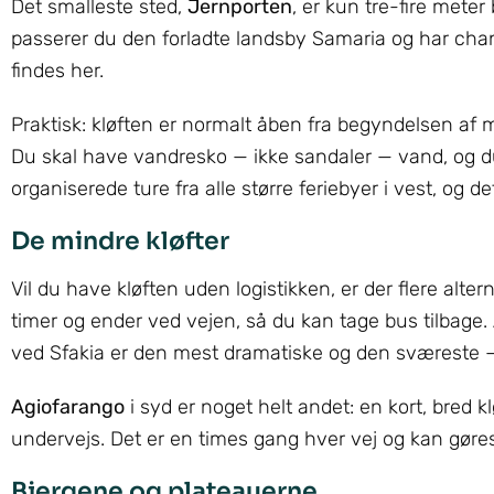
Det smalleste sted,
Jernporten
, er kun tre-fire mete
passerer du den forladte landsby Samaria og har chanc
findes her.
Praktisk: kløften er normalt åben fra begyndelsen af m
Du skal have vandresko — ikke sandaler — vand, og d
organiserede ture fra alle større feriebyer i vest, og de
De mindre kløfter
Vil du have kløften uden logistikken, er der flere alter
timer og ender ved vejen, så du kan tage bus tilbage.
ved Sfakia er den mest dramatiske og den sværeste —
Agiofarango
i syd er noget helt andet: en kort, bred kl
undervejs. Det er en times gang hver vej og kan gøre
Bjergene og plateauerne