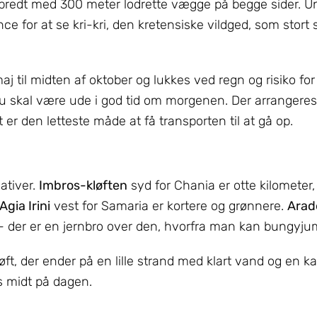
r bredt med 300 meter lodrette vægge på begge sider. U
e for at se kri-kri, den kretensiske vildged, som stort 
aj til midten af oktober og lukkes ved regn og risiko for
u skal være ude i god tid om morgenen. Der arrangeres
t er den letteste måde at få transporten til at gå op.
nativer.
Imbros-kløften
syd for Chania er otte kilometer,
Agia Irini
vest for Samaria er kortere og grønnere.
Arad
 der er en jernbro over den, hvorfra man kan bungyju
øft, der ender på en lille strand med klart vand og en ka
s midt på dagen.