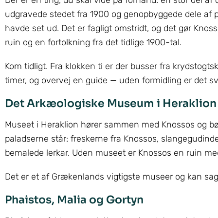
udgravede stedet fra 1900 og genopbyggede dele af p
havde set ud. Det er fagligt omstridt, og det gør Knos
ruin og en fortolkning fra det tidlige 1900-tal.
Kom tidligt. Fra klokken ti er der busser fra krydstogts
timer, og overvej en guide — uden formidling er det s
Det Arkæologiske Museum i Heraklion
Museet i Heraklion hører sammen med Knossos og bør s
paladserne står: freskerne fra Knossos, slangegudind
bemalede lerkar. Uden museet er Knossos en ruin me
Det er et af Grækenlands vigtigste museer og kan sagt
Phaistos, Malia og Gortyn