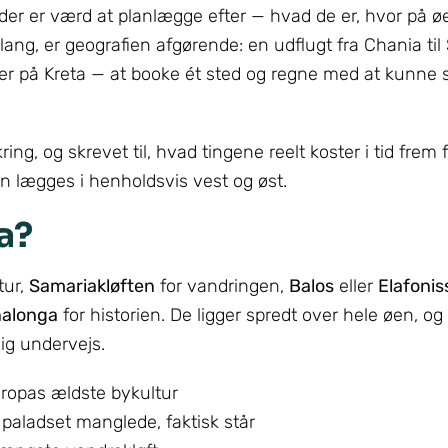
r er værd at planlægge efter — hvad de er, hvor på øen
lang, er geografien afgørende: en udflugt fra Chania til
t laver på Kreta — at booke ét sted og regne med at kunne 
ing, og skrevet til, hvad tingene reelt koster i tid frem f
kan lægges i henholdsvis vest og øst.
a?
tur,
Samariakløften
for vandringen,
Balos
eller
Elafonis
nalonga
for historien. De ligger spredt over hele øen, og
dig undervejs.
uropas ældste bykultur
paladset manglede, faktisk står