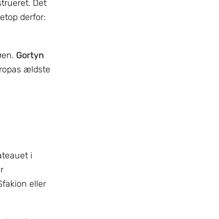
trueret. Det
etop derfor:
 øen.
Gortyn
ropas ældste
teauet i
r
fakion eller