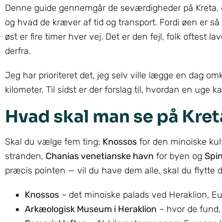
Denne guide gennemgår de seværdigheder på Kreta, de
og hvad de kræver af tid og transport. Fordi øen er så 
øst er fire timer hver vej. Det er den fejl, folk oftes
derfra.
Jeg har prioriteret det, jeg selv ville lægge en dag omkr
kilometer. Til sidst er der forslag til, hvordan en uge 
Hvad skal man se på Kret
Skal du vælge fem ting:
Knossos
for den minoiske kul
stranden,
Chanias venetianske havn
for byen og
Spi
præcis pointen — vil du have dem alle, skal du flytte 
Knossos
– det minoiske palads ved Heraklion, E
Arkæologisk Museum i Heraklion
– hvor de fund, 