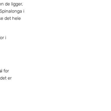
 de ligger,
 Spinalonga i
se det hele
or i
si
for
 det er