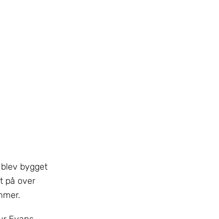
t blev bygget
t på over
mmer.
hur Evans