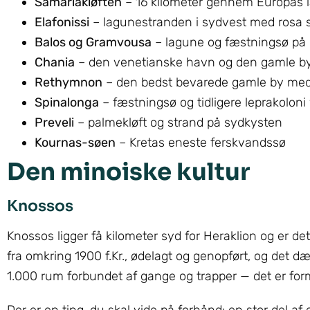
Samariakløften
– 16 kilometer gennem Europas 
Elafonissi
– lagunestranden i sydvest med rosa 
Balos og Gramvousa
– lagune og fæstningsø på
Chania
– den venetianske havn og den gamle b
Rethymnon
– den bedst bevarede gamle by med
Spinalonga
– fæstningsø og tidligere leprakolon
Preveli
– palmekløft og strand på sydkysten
Kournas-søen
– Kretas eneste ferskvandssø
Den minoiske kultur
Knossos
Knossos ligger få kilometer syd for Heraklion og er de
fra omkring 1900 f.Kr., ødelagt og genopført, og det 
1.000 rum forbundet af gange og trapper — det er fo
Der er en ting, du skal vide på forhånd: en stor del af