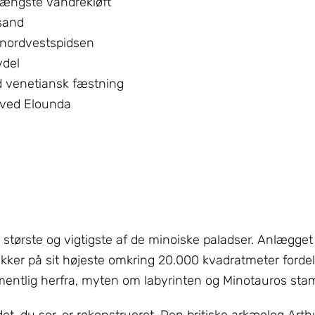
længste vandrekløft
sand
 nordvestspidsen
ydel
 venetiansk fæstning
i ved Elounda
t største og vigtigste af de minoiske paladser. Anlægge
dækker på sit højeste omkring 20.000 kvadratmeter fordel
rmentlig herfra, myten om labyrinten og Minotauros sta
 det, du ser, er rekonstrueret. Den britiske arkæolog Art