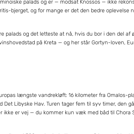
 minoiske palads og er — modsat Knossos — ikke rekons
ritis-bjerget, og for mange er det den bedre oplevelse n
e palads og det letteste at nå, hvis du bor i den del af
vinshovedstad på Kreta — og her står Gortyn-loven, Eu
ropas længste vandrekløft: 16 kilometer fra Omalos-pla
 Det Libyske Hav. Turen tager fem til syv timer, den gå
er ikke er vej — du kommer kun væk med båd til Chora S