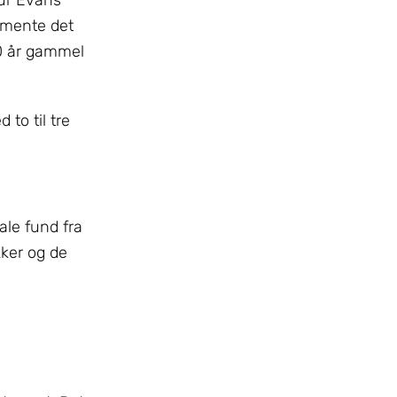
 mente det
00 år gammel
 to til tre
ale fund fra
kker og de
.