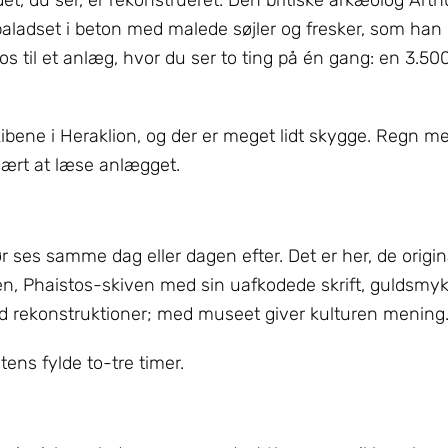
aladset i beton med malede søjler og fresker, som han
sos til et anlæg, hvor du ser to ting på én gang: en 3.5
kibene i Heraklion, og der er meget lidt skygge. Regn med
vært at læse anlægget.
es samme dag eller dagen efter. Det er her, de origin
en, Phaistos-skiven med sin uafkodede skrift, guldsmy
d rekonstruktioner; med museet giver kulturen mening
ens fylde to-tre timer.