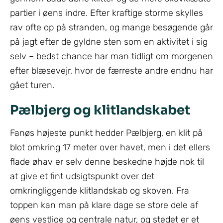
partier i øens indre. Efter kraftige storme skylles
rav ofte op på stranden, og mange besøgende går
på jagt efter de gyldne sten som en aktivitet i sig
selv – bedst chance har man tidligt om morgenen
efter blæsevejr, hvor de færreste andre endnu har
gået turen.
Pælbjerg og klitlandskabet
Fanøs højeste punkt hedder Pælbjerg, en klit på
blot omkring 17 meter over havet, men i det ellers
flade øhav er selv denne beskedne højde nok til
at give et fint udsigtspunkt over det
omkringliggende klitlandskab og skoven. Fra
toppen kan man på klare dage se store dele af
øens vestlige og centrale natur, og stedet er et