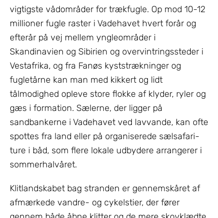
vigtigste vådområder for trækfugle. Op mod 10-12
millioner fugle raster i Vadehavet hvert forår og
efterår på vej mellem yngleområder i
Skandinavien og Sibirien og overvintringssteder i
Vestafrika, og fra Fanøs kyststrækninger og
fugletårne kan man med kikkert og lidt
tålmodighed opleve store flokke af klyder, ryler og
gæs i formation. Sælerne, der ligger på
sandbankerne i Vadehavet ved lavvande, kan ofte
spottes fra land eller på organiserede sælsafari-
ture i båd, som flere lokale udbydere arrangerer i
sommerhalvåret.
Klitlandskabet bag stranden er gennemskåret af
afmærkede vandre- og cykelstier, der fører
gennem både åbne klitter og de mere skovklædte