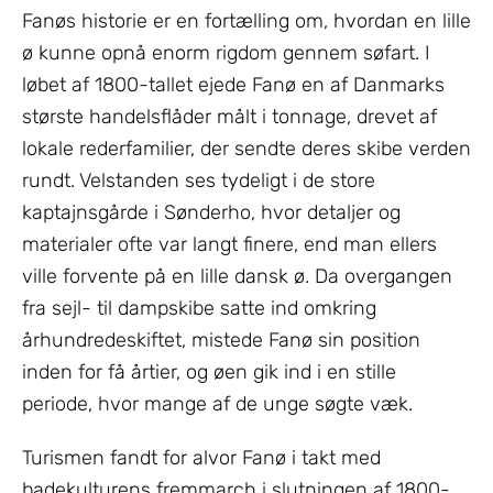
Fanøs historie er en fortælling om, hvordan en lille
ø kunne opnå enorm rigdom gennem søfart. I
løbet af 1800-tallet ejede Fanø en af Danmarks
største handelsflåder målt i tonnage, drevet af
lokale rederfamilier, der sendte deres skibe verden
rundt. Velstanden ses tydeligt i de store
kaptajnsgårde i Sønderho, hvor detaljer og
materialer ofte var langt finere, end man ellers
ville forvente på en lille dansk ø. Da overgangen
fra sejl- til dampskibe satte ind omkring
århundredeskiftet, mistede Fanø sin position
inden for få årtier, og øen gik ind i en stille
periode, hvor mange af de unge søgte væk.
Turismen fandt for alvor Fanø i takt med
badekulturens fremmarch i slutningen af 1800-