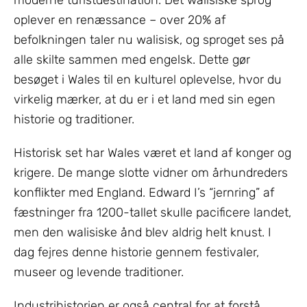
moderne turistdestination. Det walisiske sprog
oplever en renæssance – over 20% af
befolkningen taler nu walisisk, og sproget ses på
alle skilte sammen med engelsk. Dette gør
besøget i Wales til en kulturel oplevelse, hvor du
virkelig mærker, at du er i et land med sin egen
historie og traditioner.
Historisk set har Wales været et land af konger og
krigere. De mange slotte vidner om århundreders
konflikter med England. Edward I’s “jernring” af
fæstninger fra 1200-tallet skulle pacificere landet,
men den walisiske ånd blev aldrig helt knust. I
dag fejres denne historie gennem festivaler,
museer og levende traditioner.
Industrihistorien er også central for at forstå