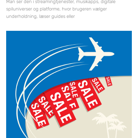
Man ser den i streamingtjenester, musikapps, digitale
spiluniverser og platforme, hvor brugeren vælger
underholdning, læser guides eller