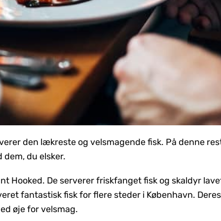
verer den lækreste og velsmagende fisk. På denne rest
 dem, du elsker.
ant
Hooked
. De serverer friskfanget fisk og skaldyr lav
eret fantastisk fisk for flere steder i København. Der
med øje for velsmag.