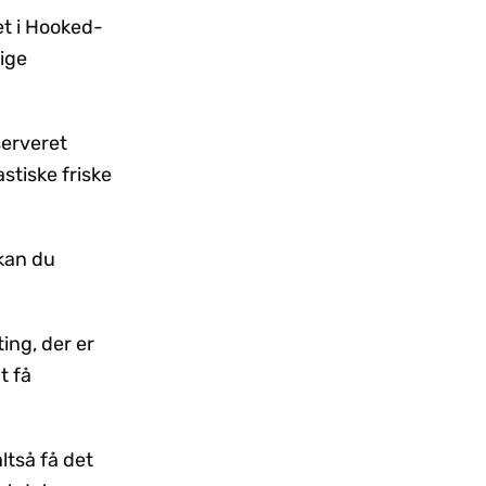
et i Hooked-
lige
serveret
stiske friske
 kan du
.
ing, der er
t få
ltså få det