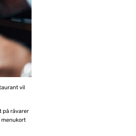
aurant vil
et på råvarer
es menukort