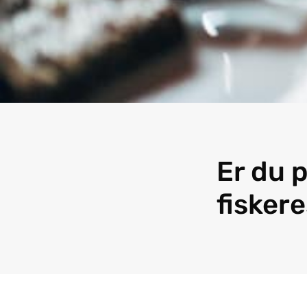
Er du 
fisker