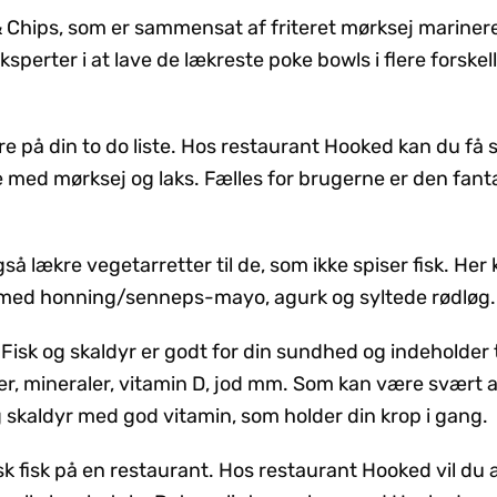
 Chips, som er sammensat af friteret mørksej mariner
ksperter i at lave de lækreste poke bowls i flere forskel
e på din to do liste. Hos restaurant Hooked kan du få 
med mørksej og laks. Fælles for brugerne er den fanta
 lækre vegetarretter til de, som ikke spiser fisk. Her
 med honning/senneps-mayo, agurk og syltede rødløg
. Fisk og skaldyr er godt for din sundhed og indeholder t
fer, mineraler, vitamin D, jod mm. Som kan være svært a
 skaldyr med god vitamin, som holder din krop i gang.
sk fisk på en restaurant. Hos restaurant Hooked vil du a