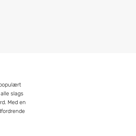
 populært
alle slags
ord. Med en
udfordrende