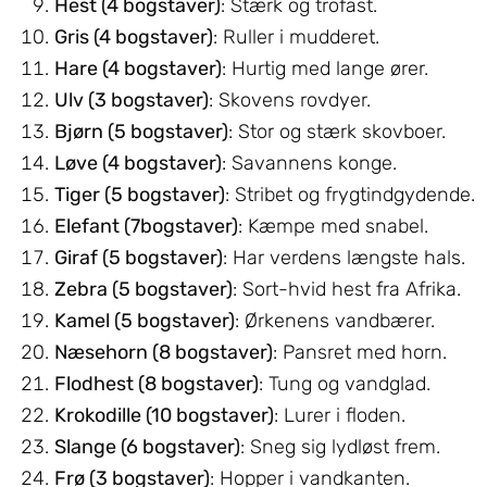
Hest (4 bogstaver)
: Stærk og trofast.
Gris (4 bogstaver)
: Ruller i mudderet.
Hare (4 bogstaver)
: Hurtig med lange ører.
Ulv (3 bogstaver)
: Skovens rovdyer.
Bjørn (5 bogstaver)
: Stor og stærk skovboer.
Løve (4 bogstaver)
: Savannens konge.
Tiger (5 bogstaver)
: Stribet og frygtindgydende.
Elefant (7bogstaver)
: Kæmpe med snabel.
Giraf (5 bogstaver)
: Har verdens længste hals.
Zebra (5 bogstaver)
: Sort-hvid hest fra Afrika.
Kamel (5 bogstaver)
: Ørkenens vandbærer.
Næsehorn (8 bogstaver)
: Pansret med horn.
Flodhest (8 bogstaver)
: Tung og vandglad.
Krokodille (10 bogstaver)
: Lurer i floden.
Slange (6 bogstaver)
: Sneg sig lydløst frem.
Frø (3 bogstaver)
: Hopper i vandkanten.