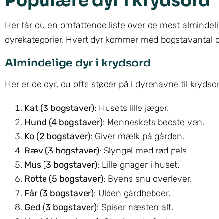
Populære dyr i krydsord
Her får du en omfattende liste over de mest almindeli
dyrekategorier. Hvert dyr kommer med bogstavantal og 
Almindelige dyr i krydsord
Her er de dyr, du ofte støder på i dyrenavne til krydsor
Kat (3 bogstaver)
: Husets lille jæger.
Hund (4 bogstaver)
: Menneskets bedste ven.
Ko (2 bogstaver)
: Giver mælk på gården.
Ræv (3 bogstaver)
: Slyngel med rød pels.
Mus (3 bogstaver)
: Lille gnager i huset.
Rotte (5 bogstaver)
: Byens snu overlever.
Får (3 bogstaver)
: Ulden gårdbeboer.
Ged (3 bogstaver)
: Spiser næsten alt.