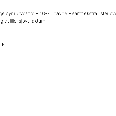
ge dyr i krydsord – 60-70 navne – samt ekstra lister ove
et lille, sjovt faktum.
d: