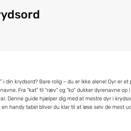
krydsord
 i din krydsord? Bare rolig – du er ikke alene! Dyr er et
avne. Fra “kat” til “ræv” og “ko” dukker dyrenavne op i 
svar. Denne guide hjælper dig med at mestre dyr i kryds
g en handy tabel bliver du klar til at løse selv de mest 