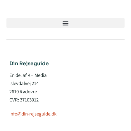
Din Rejseguide
En del af KH Media
Islevdalvej 214
2610 Rødovre
CVR: 37103012
info@din-rejseguide.dk