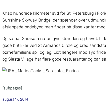
Knap hundrede kilometer syd for St. Petersburg i Flor
Sunshine Skyway Bridge, der spænder over udmunding
afslappede badebyer, man finder på disse kanter med 
Og så har Sarasota naturligvis stranden og havet. Lid
gode butikker ved St Armands Circle og bred sandstran
børnefamiliens spil og leg. Lidt længere mod syd find
og Siesta Village har flere gode restuaranter og bar, så 
[subpages]
august 17, 2014