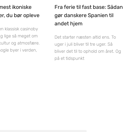
mest ikoniske
Fra ferie til fast base: Sådan
r, du bør opleve
gør danskere Spanien til
andet hjem
 en klassisk casinoby
ag lige så meget om
Det starter næsten altid ens. To
 kultur og atmosfære.
uger i juli bliver til tre uger. Så
nogle byer i verden,
bliver det til to ophold om året. Og
på et tidspunkt