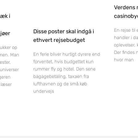
Verdens 
ræk i
casinobye
En rejse til
Disse poster skal indgå i
jøer
handler i d
ethvert rejsebudget
oplevelser,
dukker op
Der findes 
En ferie bliver hurtigt dyrere end
men. Man
hvor man
forventet, hvis budgettet kun
ester,
rummer fly og hotel. Den sene
luniverser
bagagebetaling, taxaen fra
geren
lufthavnen og de små køb
 læser
undervejs