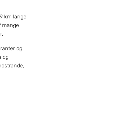
 9 km lange
af mange
r.
uranter og
n og
ndstrande,