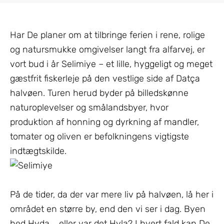
Har De planer om at tilbringe ferien i rene, rolige
og natursmukke omgivelser langt fra alfarvej, er
vort bud i år Selimiye – et lille, hyggeligt og meget
gæstfrit fiskerleje på den vestlige side af Datça
halvøen. Turen herud byder på billedskønne
naturoplevelser og smålandsbyer, hvor
produktion af honning og dyrkning af mandler,
tomater og oliven er befolkningens vigtigste
indtægtskilde.
På de tider, da der var mere liv på halvøen, lå her i
området en større by, end den vi ser i dag. Byen
hed Hyda…. eller var det Hyla? I hvert fald kan De