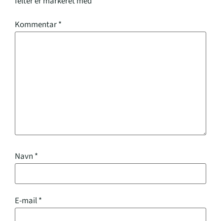
felter er markeret med
*
Kommentar
*
Navn
*
E-mail
*