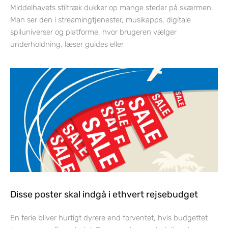
Middelhavets stiltræk dukker op mange steder på skærmen.
Man ser den i streamingtjenester, musikapps, digitale
spiluniverser og platforme, hvor brugeren vælger
underholdning, læser guides eller
Disse poster skal indgå i ethvert rejsebudget
En ferie bliver hurtigt dyrere end forventet, hvis budgettet