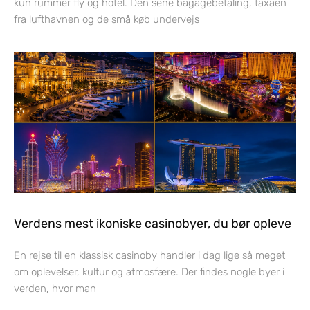
kun rummer fly og hotel. Den sene bagagebetaling, taxaen
fra lufthavnen og de små køb undervejs
Verdens mest ikoniske casinobyer, du bør opleve
En rejse til en klassisk casinoby handler i dag lige så meget
om oplevelser, kultur og atmosfære. Der findes nogle byer i
verden, hvor man