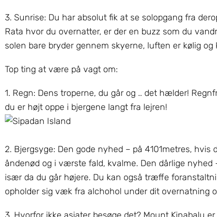
3. Sunrise: Du har absolut fik at se solopgang fra de
Rata hvor du overnatter, er der en buzz som du vandre
solen bare bryder gennem skyerne, luften er kølig og k
Top ting at være på vagt om:
1. Regn: Dens troperne, du går og .. det hælder! Regnf
du er højt oppe i bjergene langt fra lejren!
2. Bjergsyge: Den gode nyhed – på 4101metres, hvis 
åndenød og i værste fald, kvalme. Den dårlige nyhed – 
især da du går højere. Du kan også træffe foranstaltn
opholder sig væk fra alchohol under dit overnatning o
3. Hvorfor ikke asiater besøge det? Mount Kinabalu er 