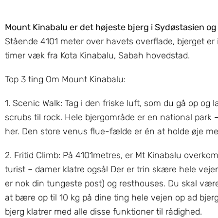
Mount Kinabalu er det højeste bjerg i Sydøstasien og 
Stående 4101 meter over havets overflade, bjerget er 
timer væk fra Kota Kinabalu, Sabah hovedstad.
Top 3 ting Om Mount Kinabalu:
1. Scenic Walk: Tag i den friske luft, som du gå op og 
scrubs til rock. Hele bjergområde er en national park
her. Den store venus flue-fælde er én at holde øje me
2. Fritid Climb: På 4101metres, er Mt Kinabalu overkom
turist – damer klatre også! Der er trin skære hele veje
er nok din tungeste post) og resthouses. Du skal være l
at bære op til 10 kg på dine ting hele vejen op ad bje
bjerg klatrer med alle disse funktioner til rådighed.