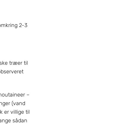
 omkring 2-3
ke træer til
observeret
 moutaineer –
inger (vand
r villige til
 mange sådan