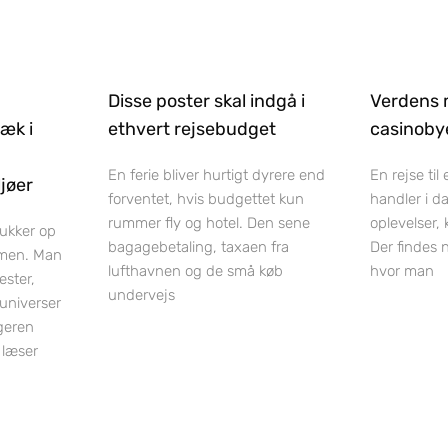
Disse poster skal indgå i
Verdens 
ræk i
ethvert rejsebudget
casinobye
En ferie bliver hurtigt dyrere end
En rejse til
jøer
forventet, hvis budgettet kun
handler i d
rummer fly og hotel. Den sene
oplevelser,
dukker op
bagagebetaling, taxaen fra
Der findes 
men. Man
lufthavnen og de små køb
hvor man
ester,
undervejs
luniverser
geren
 læser