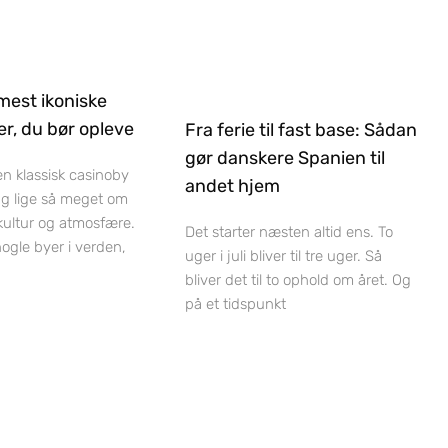
mest ikoniske
r, du bør opleve
Fra ferie til fast base: Sådan
gør danskere Spanien til
 en klassisk casinoby
andet hjem
ag lige så meget om
 kultur og atmosfære.
Det starter næsten altid ens. To
nogle byer i verden,
uger i juli bliver til tre uger. Så
bliver det til to ophold om året. Og
på et tidspunkt