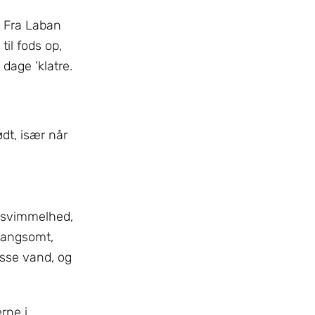
! Fra Laban
il fods op,
dage ‘klatre.
ødt, især når
, svimmelhed,
 langsomt,
asse vand, og
rne i