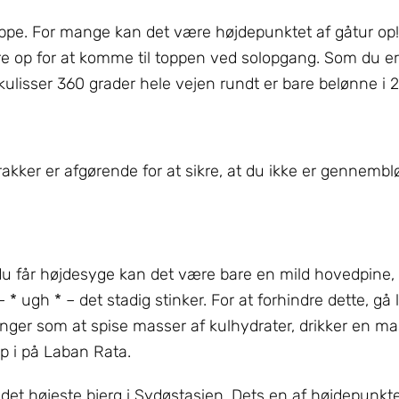
roppe. For mange kan det være højdepunktet af gåtur op
 op for at komme til toppen ved solopgang. Som du er t
ulisser 360 grader hele vejen rundt er bare belønne i 2 
rakker er afgørende for at sikre, at du ikke er gennembl
du får højdesyge kan det være bare en mild hovedpine
* ugh * – det stadig stinker. For at forhindre dette, gå
inger som at spise masser af kulhydrater, drikker en m
p i på Laban Rata.
det højeste bjerg i Sydøstasien. Dets en af ​​højdepunkte