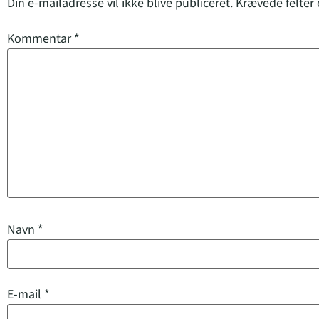
Din e-mailadresse vil ikke blive publiceret.
Krævede felter
Kommentar
*
Navn
*
E-mail
*