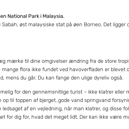
en National Park i Malaysia.
i Sabah, øst malaysiske stat på øen Borneo. Det ligger
læg mærke til dine omgivelser ændring fra de store tropis
 – mange flora ikke fundet ved havoverfladen er blevet 
d, mens du går. Du kan fange den ulige dyreliv også.
melig for den gennemsnitlige turist – ikke klatrer eller
n op til toppen af ​​bjerget, gode vand springvand forsyn
edsaget af en vejledning, når man klatrer, og disse folk e
rget for dig for, hvad det meget lidt. Der kan ikke være