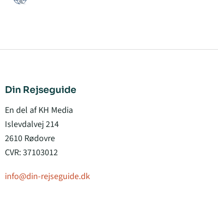
Din Rejseguide
En del af KH Media
Islevdalvej 214
2610 Rødovre
CVR: 37103012
info@din-rejseguide.dk