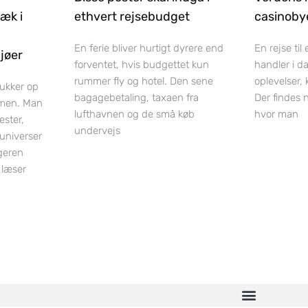
ræk i
ethvert rejsebudget
casinobye
En ferie bliver hurtigt dyrere end
En rejse til
jøer
forventet, hvis budgettet kun
handler i d
rummer fly og hotel. Den sene
oplevelser,
dukker op
bagagebetaling, taxaen fra
Der findes 
men. Man
lufthavnen og de små køb
hvor man
ester,
undervejs
luniverser
geren
 læser