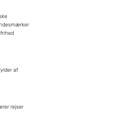
iske
 mindesmærker
frihed
ylder af
erer rejser