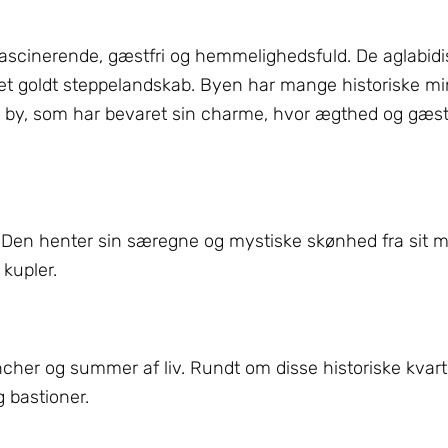
 fascinerende, gæstfri og hemmelighedsfuld. De aglabid
n i et goldt steppelandskab. Byen har mange historiske
 by, som har bevaret sin charme, hvor ægthed og gæst
Den henter sin særegne og mystiske skønhed fra sit m
 kupler.
ncher og summer af liv. Rundt om disse historiske kvart
 bastioner.