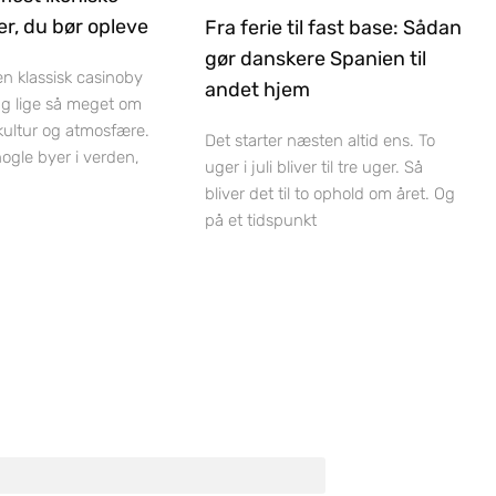
r, du bør opleve
Fra ferie til fast base: Sådan
gør danskere Spanien til
 en klassisk casinoby
andet hjem
ag lige så meget om
 kultur og atmosfære.
Det starter næsten altid ens. To
nogle byer i verden,
uger i juli bliver til tre uger. Så
bliver det til to ophold om året. Og
på et tidspunkt