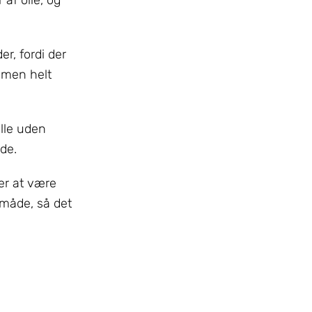
af olie, og
r, fordi der
, men helt
ille uden
ede.
ker at være
 måde, så det