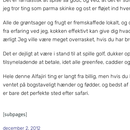
Det er fantastisk at spise så godt, og ved, at det er 
jeg tror ting som parma skinke og ost er fløjet ind hve
Alle de grøntsager og frugt er fremskaffede lokalt, og
fra erfaring ved jeg, kokken effektivt kan give dig hva
ærligt Jeg ville være meget overrasket, hvis du har br
Det er dejligt at være i stand til at spille golf, dukker 
tilsyneladende at betale, idet alle greenfee, caddier og
Hele denne Alfajiri ting er langt fra billig, men hvis du
ventet på bogstaveligt hænder og fødder, og bedst af 
er bare det perfekte sted efter safari.
[subpages]
december 2, 2012