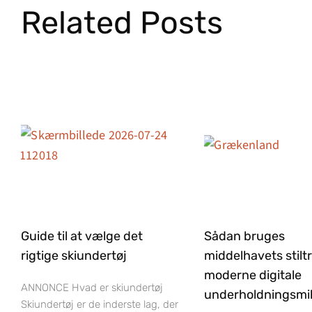
Related Posts
Guide til at vælge det
Sådan bruges
rigtige skiundertøj
middelhavets stilt
moderne digitale
ANNONCE Hvad er skiundertøj
underholdningsmil
Skiundertøj er de inderste lag, der