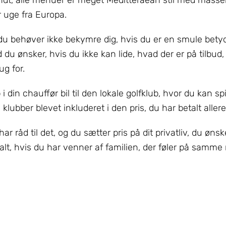
sundt, alle menuer er meget Meditteraean stil med masser 
r uge fra Europa.
 du behøver ikke bekymre dig, hvis du er en smule betyde
d du ønsker, hvis du ikke kan lide, hvad der er på tilbud
ug for.
op i din chauffør bil til den lokale golfklub, hvor du kan sp
 klubber blevet inkluderet i den pris, du har betalt aller
 har råd til det, og du sætter pris på dit privatliv, du øns
alt, hvis du har venner af familien, der føler på samme