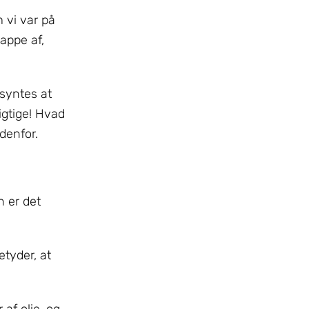
m vi var på
appe af,
 syntes at
igtige! Hvad
denfor.
n er det
etyder, at