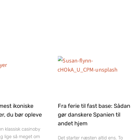
mest ikoniske
Fra ferie til fast base: Sådan
r, du bør opleve
gør danskere Spanien til
andet hjem
 en klassisk casinoby
ag lige så meget om
Det starter næsten altid ens. To