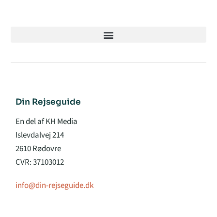
Din Rejseguide
En del af KH Media
Islevdalvej 214
2610 Rødovre
CVR: 37103012
info@din-rejseguide.dk