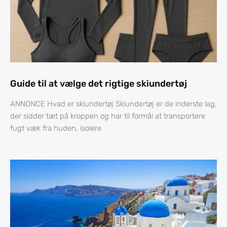
Guide til at vælge det rigtige skiundertøj
ANNONCE Hvad er skiundertøj Skiundertøj er de inderste lag,
der sidder tæt på kroppen og har til formål at transportere
fugt væk fra huden, isolere