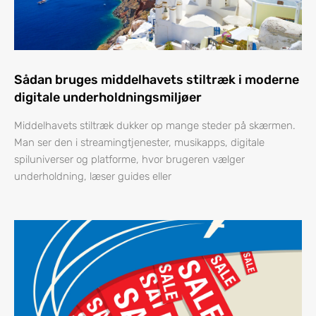
Sådan bruges middelhavets stiltræk i moderne
digitale underholdningsmiljøer
Middelhavets stiltræk dukker op mange steder på skærmen.
Man ser den i streamingtjenester, musikapps, digitale
spiluniverser og platforme, hvor brugeren vælger
underholdning, læser guides eller