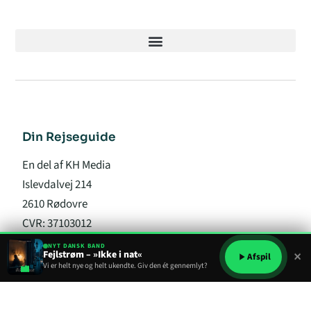
Din Rejseguide
En del af KH Media
Islevdalvej 214
2610 Rødovre
CVR: 37103012
NYT DANSK BAND
×
Fejlstrøm – »Ikke i nat«
info@din-rejseguide.dk
Afspil
Vi er helt nye og helt ukendte. Giv den ét gennemlyt?