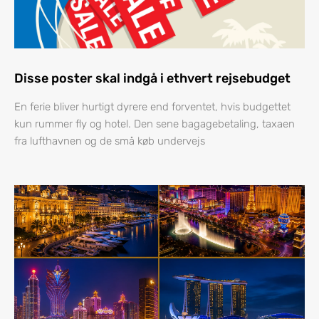
Disse poster skal indgå i ethvert rejsebudget
En ferie bliver hurtigt dyrere end forventet, hvis budgettet
kun rummer fly og hotel. Den sene bagagebetaling, taxaen
fra lufthavnen og de små køb undervejs