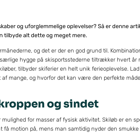
kaber og uforglemmelige oplevelser? Så er denne artik
n tilbyde alt dette og meget mere.
ermånederne, og det er der en god grund til. Kombination
 særlige hygge på skisportsstederne tiltrækker hvert år
øber, tilbyder skiferier en helt unik ferieoplevelse. La
t af mange, og hvorfor det kan være den perfekte måde 
r kroppen og sindet
r mulighed for masser af fysisk aktivitet. Skiløb er en sp
e at få motion på, mens man samtidig nyder den smukke