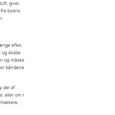
uft, giver
 fra byens
r.
ænge efter,
ke og skabe
den og måske
rker båndene
y del af
, eller om I
emakkere.