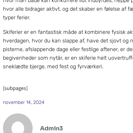
hvor man både kan konkurrere lidt indbyrdes, heppe p
hvor alle bidrager aktivt, og det skaber en følelse 
typer ferier.
Skiferier er en fantastisk måde at kombinere fysisk ak
hverdagen, hvor du kan slappe af, have det sjovt og 
pisterne, afslappende dage eller festlige aftener, er d
begivenheder som nytår, er en skiferie helt uovertruf
sneklædte bjerge, med fest og fyrværkeri.
[subpages]
november 14, 2024
Admin3