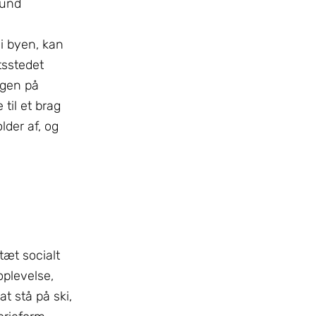
rund
 i byen, kan
tsstedet
ngen på
til et brag
lder af, og
tæt socialt
oplevelse,
t stå på ski,