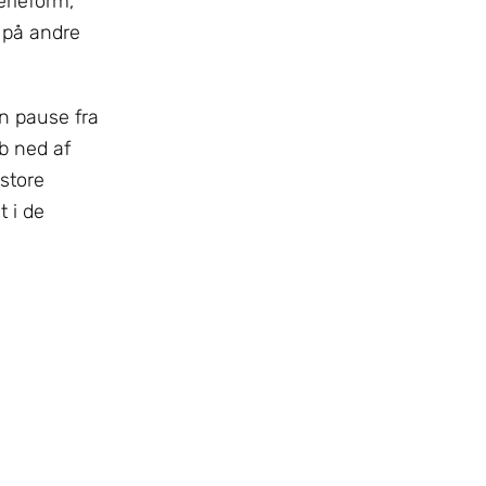
erieform,
 på andre
en pause fra
b ned af
 store
 i de