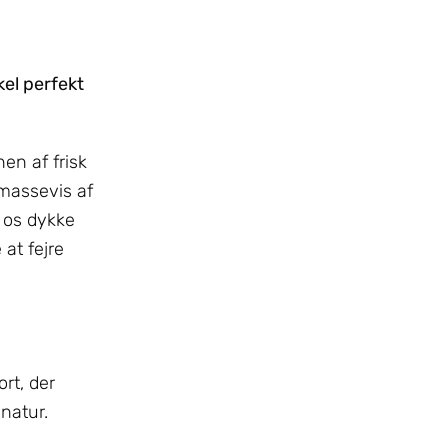
el perfekt
en af frisk
 massevis af
d os dykke
at fejre
ort, der
 natur.