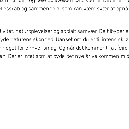
å hinanden og dele oplevelsen på pisterne. Det er en f
af fællesskab og sammenhold, som kan være svær at opnå
tivitet, naturoplevelser og socialt samvær. De tilbyder 
nyde naturens skønhed. Uanset om du er til intens skilø
er noget for enhver smag. Og når det kommer til at fejre
fen. Der er intet som at byde det nye år velkommen midt