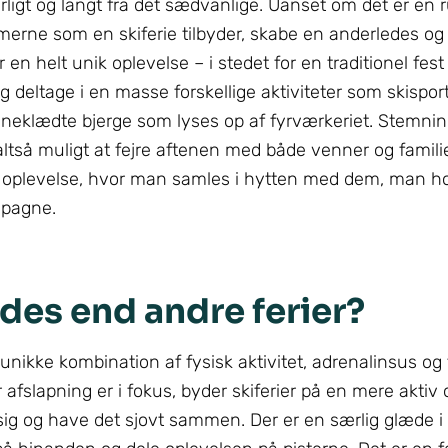
rligt og langt fra det sædvanlige. Uanset om det er en 
merne som en skiferie tilbyder, skabe en anderledes og
en helt unik oplevelse – i stedet for en traditionel fest
 deltage i en masse forskellige aktiviteter som skispor
af sneklædte bjerge som lyses op af fyrværkeriet. Stemni
altså muligt at fejre aftenen med både venner og familie 
im oplevelse, hvor man samles i hytten med dem, man ho
mpagne.
des end andre ferier?
n unikke kombination af fysisk aktivitet, adrenalinsus og 
afslapning er i fokus, byder skiferier på en mere aktiv 
g og have det sjovt sammen. Der er en særlig glæde i a