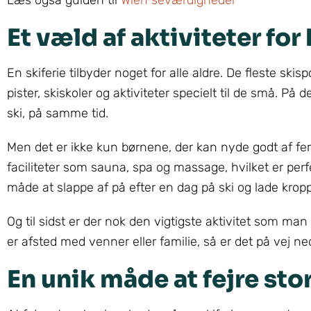
Læs også guiden til
Wien seværdigheder
Et væld af aktiviteter for
En skiferie tilbyder noget for alle aldre. De fleste skis
pister, skiskoler og aktiviteter specielt til de små. P
ski, på samme tid.
Men det er ikke kun børnene, der kan nyde godt af fer
faciliteter som sauna, spa og massage, hvilket er perfe
måde at slappe af på efter en dag på ski og lade kro
Og til sidst er der nok den vigtigste aktivitet som m
er afsted med venner eller familie, så er det på vej
En unik måde at fejre st