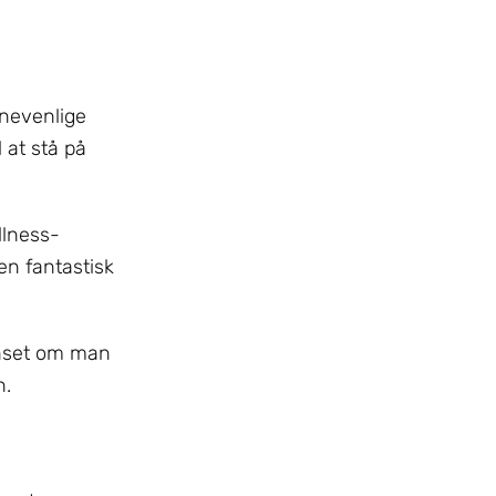
ørnevenlige
 at stå på
llness-
 en fantastisk
Uanset om man
n.