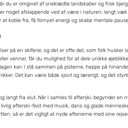
år du er omgivet af sneklædte landskaber og frisk bjergl
er noget afslappende ved at være i naturen, langt væk
 at koble fra, få fornyet energi og skabe mentale pause
e
ser på en skiferie, og det er ofte det, som folk husker l
 eller venner, får du mulighed for at dele unikke øjeblik
af dagen kan I stå sammen på pisterne, heppe på hinan
nikker. Det kan være både sjovt og lærerigt, og det sty
 langt fra slut. Når I samles til afterski, begynder en n
 livlig afterski-fest med musik, dans og glade mennesker
ytten, så er det vigtigt at nyde aftenerne med sine rejs