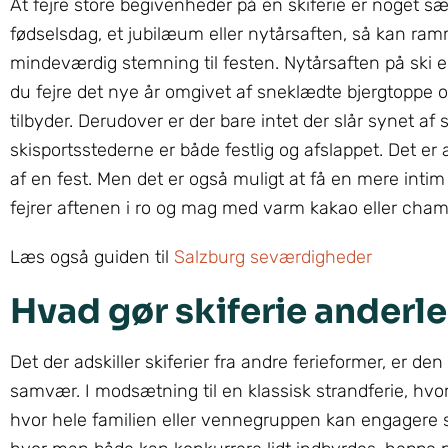
At fejre store begivenheder på en skiferie er noget sæ
fødselsdag, et jubilæum eller nytårsaften, så kan ram
mindeværdig stemning til festen. Nytårsaften på ski er 
du fejre det nye år omgivet af sneklædte bjergtoppe og
tilbyder. Derudover er der bare intet der slår synet 
skisportsstederne er både festlig og afslappet. Det er 
af en fest. Men det er også muligt at få en mere int
fejrer aftenen i ro og mag med varm kakao eller cha
Læs også guiden til
Salzburg seværdigheder
Hvad gør skiferie anderle
Det der adskiller skiferier fra andre ferieformer, er de
samvær. I modsætning til en klassisk strandferie, hvor 
hvor hele familien eller vennegruppen kan engagere si