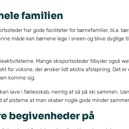
 hele familien
portssteder har gode faciliteter for børnefamilier, bl.a. b
å denne måde kan børnene lege i sneen og blive dygtige til
ieaktiviteterne. Mange skisportssteder tilbyder også we
kt for voksne, der ønsker lidt ekstra afslapning. Det er
ppen komme sig.
an kan lave i fællesskab, nemlig at så på ski sammen. 
 ned af pisterne at man skaber nogle gode minder samme
ore begivenheder på