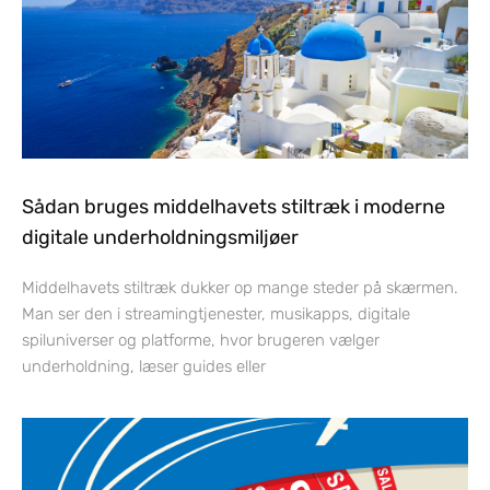
Sådan bruges middelhavets stiltræk i moderne
digitale underholdningsmiljøer
Middelhavets stiltræk dukker op mange steder på skærmen.
Man ser den i streamingtjenester, musikapps, digitale
spiluniverser og platforme, hvor brugeren vælger
underholdning, læser guides eller