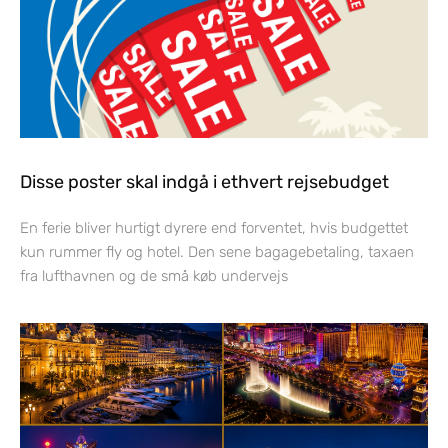
Disse poster skal indgå i ethvert rejsebudget
En ferie bliver hurtigt dyrere end forventet, hvis budgettet
kun rummer fly og hotel. Den sene bagagebetaling, taxaen
fra lufthavnen og de små køb undervejs