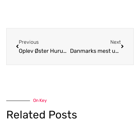
Previous
Next
Oplev Øster Hurup – Oplevelser, seværdigheder og den bedste østkyst strand
Danmarks mest usædvanlige underholdningssteder
On Key
Related Posts