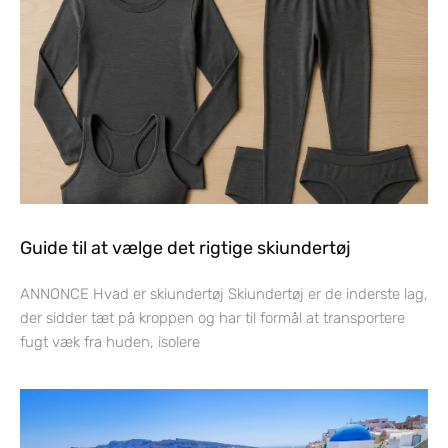
Guide til at vælge det rigtige skiundertøj
ANNONCE Hvad er skiundertøj Skiundertøj er de inderste lag,
der sidder tæt på kroppen og har til formål at transportere
fugt væk fra huden, isolere