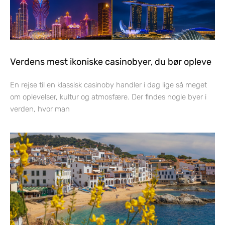
Verdens mest ikoniske casinobyer, du bør opleve
En rejse til en klassisk casinoby handler i dag lige så meget
om oplevelser, kultur og atmosfære. Der findes nogle byer i
verden, hvor man