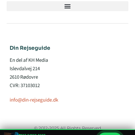
Din Rejseguide
En del af KH Media
Islevdalvej 214
2610 Rødovre
CVR: 37103012
info@din-rejseguide.dk
© 2012-2025 All Rights Reserved