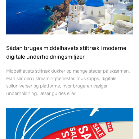
Sådan bruges middelhavets stiltræk i moderne
digitale underholdningsmiljøer
Middelhavets stiltræk dukker op mange steder på skærmen.
Man ser den i streamingtjenester, musikapps, digitale
spiluniverser og platforme, hvor brugeren vælger
underholdning, læser guides eller