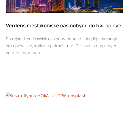
Verdens mest ikoniske casinobyer, du bør opleve
En rejse til en klassisk casinoby handler i dag lige så meget
om oplevelser, kultur og atmosfære. Der findes nogle byer i
verden, hvor man