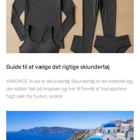
Guide til at vælge det rigtige skiundertøj
ANNONCE Hvad er skiundertøj Skiundertøj er de inderste lag,
der sidder tæt på kroppen og har til formål at transportere
fugt væk fra huden, isolere