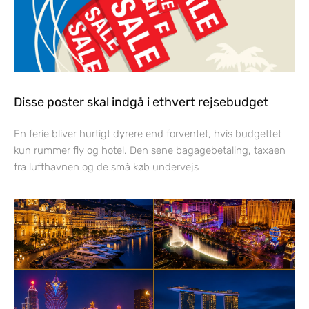
Disse poster skal indgå i ethvert rejsebudget
En ferie bliver hurtigt dyrere end forventet, hvis budgettet
kun rummer fly og hotel. Den sene bagagebetaling, taxaen
fra lufthavnen og de små køb undervejs