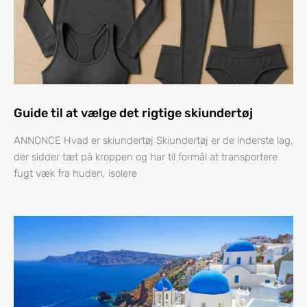
Guide til at vælge det rigtige skiundertøj
ANNONCE Hvad er skiundertøj Skiundertøj er de inderste lag,
der sidder tæt på kroppen og har til formål at transportere
fugt væk fra huden, isolere