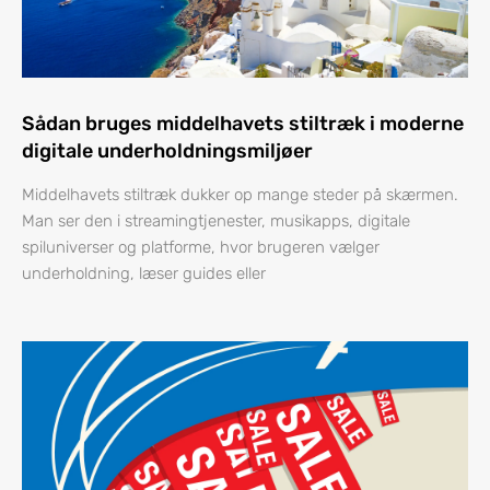
Sådan bruges middelhavets stiltræk i moderne
digitale underholdningsmiljøer
Middelhavets stiltræk dukker op mange steder på skærmen.
Man ser den i streamingtjenester, musikapps, digitale
spiluniverser og platforme, hvor brugeren vælger
underholdning, læser guides eller