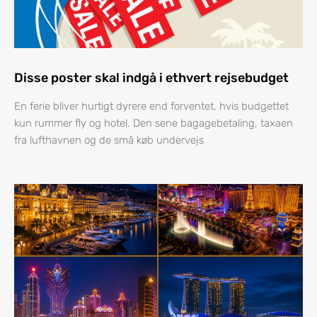
Disse poster skal indgå i ethvert rejsebudget
En ferie bliver hurtigt dyrere end forventet, hvis budgettet
kun rummer fly og hotel. Den sene bagagebetaling, taxaen
fra lufthavnen og de små køb undervejs