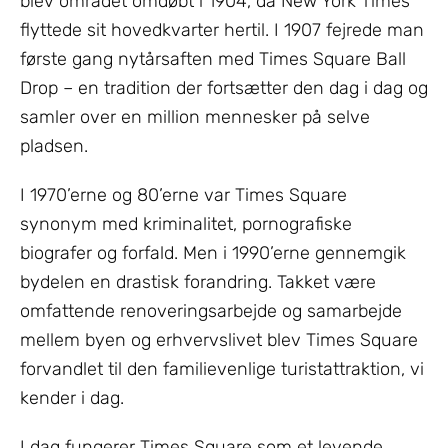
blev området omdøbt i 1904, da New York Times
flyttede sit hovedkvarter hertil. I 1907 fejrede man
første gang nytårsaften med Times Square Ball
Drop – en tradition der fortsætter den dag i dag og
samler over en million mennesker på selve
pladsen.
I 1970’erne og 80’erne var Times Square
synonym med kriminalitet, pornografiske
biografer og forfald. Men i 1990’erne gennemgik
bydelen en drastisk forandring. Takket være
omfattende renoveringsarbejde og samarbejde
mellem byen og erhvervslivet blev Times Square
forvandlet til den familievenlige turistattraktion, vi
kender i dag.
I dag fungerer Times Square som et levende