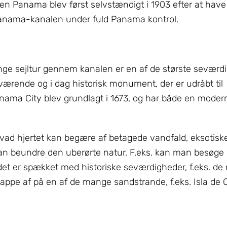
 men Panama blev først selvstændigt i 1903 efter at hav
Panama-kanalen under fuld Panama kontrol.
ge sejltur gennem kanalen er en af de største seværdi
værende og i dag historisk monument, der er udråbt til
ma City blev grundlagt i 1673, og har både en moder
ad hjertet kan begære af betagede vandfald, eksotiske
man beundre den uberørte natur. F.eks. kan man besøge
det er spækket med historiske seværdigheder, f.eks. de
slappe af på en af de mange sandstrande, f.eks. Isla de