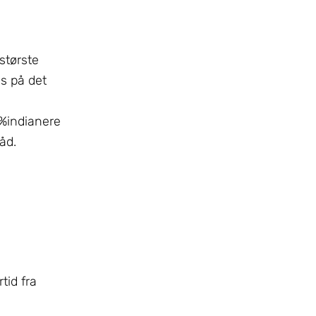
største
es på det
8%indianere
åd.
tid fra