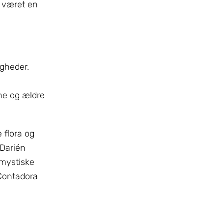
e været en
gheder.
ne og ældre
 flora og
 Darién
 mystiske
 Contadora