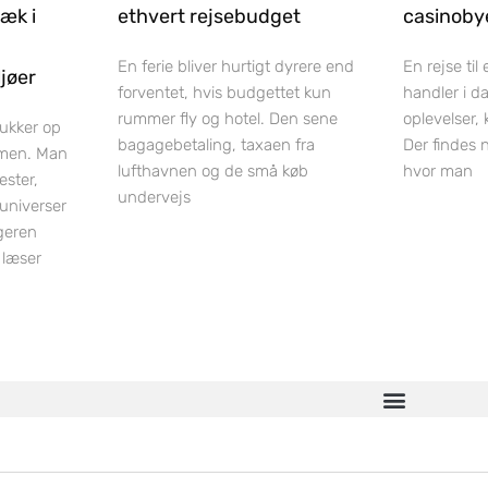
ræk i
ethvert rejsebudget
casinobye
En ferie bliver hurtigt dyrere end
En rejse til
jøer
forventet, hvis budgettet kun
handler i d
rummer fly og hotel. Den sene
oplevelser,
dukker op
bagagebetaling, taxaen fra
Der findes 
men. Man
lufthavnen og de små køb
hvor man
ester,
undervejs
luniverser
geren
 læser