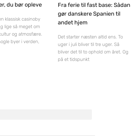
r, du bør opleve
Fra ferie til fast base: Sådan
gør danskere Spanien til
 en klassisk casinoby
andet hjem
ag lige så meget om
 kultur og atmosfære.
Det starter næsten altid ens. To
nogle byer i verden,
uger i juli bliver til tre uger. Så
bliver det til to ophold om året. Og
på et tidspunkt