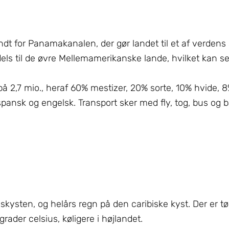
 for Panamakanalen, der gør landet til et af verdens 
a dels til de øvre Mellemamerikanske lande, hvilket kan s
 på 2,7 mio., heraf 60% mestizer, 20% sorte, 10% hvide, 
pansk og engelsk. Transport sker med fly, tog, bus og b
ysten, og helårs regn på den caribiske kyst. Der er tør
rader celsius, køligere i højlandet.