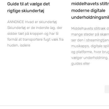
middelhavets stilt
Guide til at vælge det
moderne digitale
rigtige skiundertøj
underholdningsmil
ANNONCE Hvad er skiundertøj
Skiundertøj er de inderste lag, der
Middelhavets stiltræk 
sidder tæt på kroppen og har til
mange steder på skær
formål at transportere fugt væk fra
ser den i streamingtjen
huden, isolere
musikapps, digitale spi
og platforme, hvor bru
vælger underholdning,
guides eller