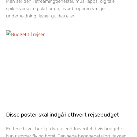
Man ser den i streamingtjenester, musikapps, digitale
spiluniverser og platforme, hvor brugeren vælger
underholdning, læser guides eller
Disse poster skal indgå i ethvert rejsebudget
En ferie bliver hurtigt dyrere end forventet, hvis budgettet
kun rummer fly og hotel. Den sene bagagebetaling, taxaen