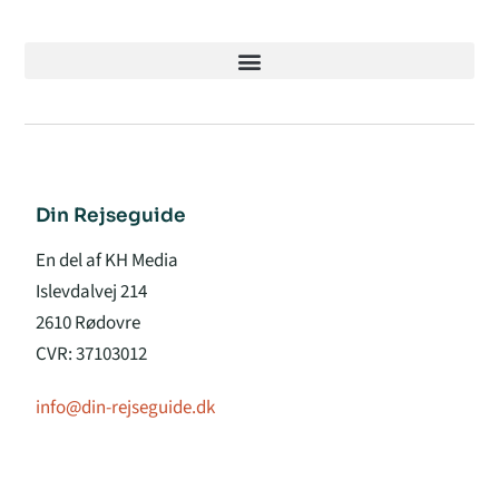
Din Rejseguide
En del af KH Media
Islevdalvej 214
2610 Rødovre
CVR: 37103012
info@din-rejseguide.dk