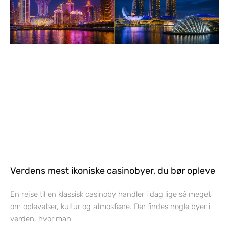
Verdens mest ikoniske casinobyer, du bør opleve
En rejse til en klassisk casinoby handler i dag lige så meget
om oplevelser, kultur og atmosfære. Der findes nogle byer i
verden, hvor man