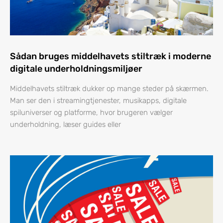
Sådan bruges middelhavets stiltræk i moderne
digitale underholdningsmiljøer
Middelhavets stiltræk dukker op mange steder på skærmen.
Man ser den i streamingtjenester, musikapps, digitale
spiluniverser og platforme, hvor brugeren vælger
underholdning, læser guides eller