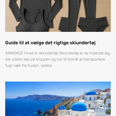
Guide til at vælge det rigtige skiundertøj
ANNONCE Hvad er skiundertøj Skiundertøj er de inderste lag,
der sidder tæt på kroppen og har til formål at transportere
fugt væk fra huden, isolere