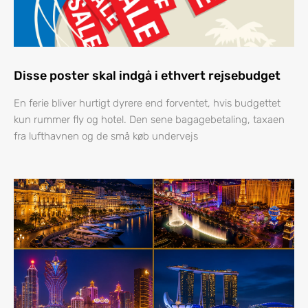
Disse poster skal indgå i ethvert rejsebudget
En ferie bliver hurtigt dyrere end forventet, hvis budgettet
kun rummer fly og hotel. Den sene bagagebetaling, taxaen
fra lufthavnen og de små køb undervejs