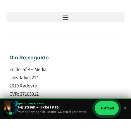
Din Rejseguide
En del af KH Media
Islevdalvej 214
2610 Rødovre
CVR: 37103012
NYT DANSK BAND
×
Fejlstrøm – »Ikke i nat«
info@din-rejseguide.dk
Afspil
Vi er helt nye og helt ukendte. Giv den ét gennemlyt?