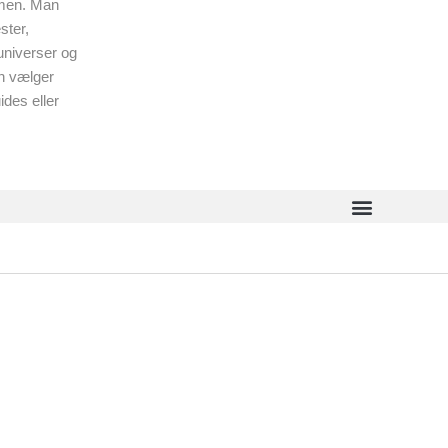
men. Man
ster,
universer og
n vælger
ides eller