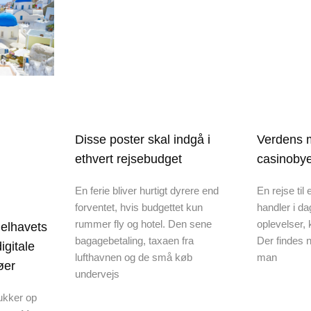
Disse poster skal indgå i
Verdens m
ethvert rejsebudget
casinobye
En ferie bliver hurtigt dyrere end
En rejse til
forventet, hvis budgettet kun
handler i d
rummer fly og hotel. Den sene
oplevelser,
elhavets
bagagebetaling, taxaen fra
Der findes n
igitale
lufthavnen og de små køb
man
øer
undervejs
ukker op