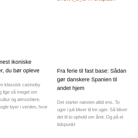
est ikoniske
r, du bør opleve
Fra ferie til fast base: Sådan
gør danskere Spanien til
 en klassisk casinoby
andet hjem
ag lige så meget om
 kultur og atmosfære.
Det starter næsten altid ens. To
ogle byer i verden, hvor
uger i juli bliver til tre uger. Så bliver
det til to ophold om året. Og på et
tidspunkt