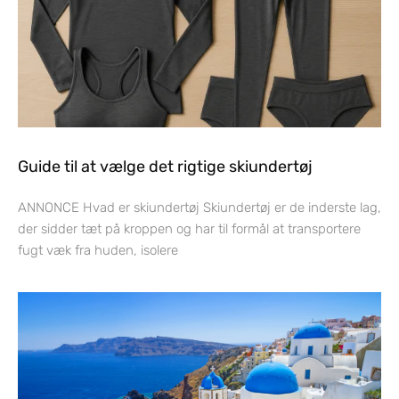
Guide til at vælge det rigtige skiundertøj
ANNONCE Hvad er skiundertøj Skiundertøj er de inderste lag,
der sidder tæt på kroppen og har til formål at transportere
fugt væk fra huden, isolere