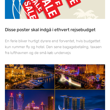
Disse poster skal indgå i ethvert rejsebudget
En ferie bliver hurtigt dyrere end forventet, hvis budgettet
kun rummer fly og hotel. Den sene bagagebetaling, taxaen
fra lufthavnen og de små køb undervejs