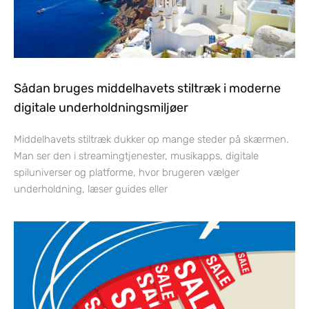
Sådan bruges middelhavets stiltræk i moderne
digitale underholdningsmiljøer
Middelhavets stiltræk dukker op mange steder på skærmen.
Man ser den i streamingtjenester, musikapps, digitale
spiluniverser og platforme, hvor brugeren vælger
underholdning, læser guides eller